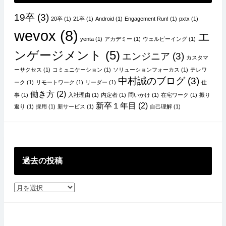
19卒
(3)
20卒
(1)
21卒
(1)
Android
(1)
Engagement Run!
(1)
pxtx
(1)
wevox
(8)
エ
yenta
(1)
アカデミー
(1)
ウェルビーイング
(1)
ンゲージメント
(5)
エンジニア
(3)
カスタマ
ーサクセス
(1)
コミュニケーション
(1)
ソリューションフォーカス
(1)
テレワ
中村誠のブログ
(3)
ーク
(1)
リモートワーク
(1)
リーダー
(1)
仕
働き方
(2)
事
(1)
入社理由
(1)
内定者
(1)
問いかけ
(1)
在宅ワーク
(1)
振り
新卒１年目
(2)
返り
(1)
採用
(1)
新サービス
(1)
自己理解
(1)
過去の投稿
過
去
の
投
稿