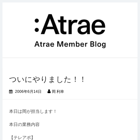
コ
ン
テ
ン
ツ
へ
ス
キ
ッ
プ
ついにやりました！！
2006年6月14日
岡 利幸
本日は岡が担当します！
本日の業務内容
【テレアポ】