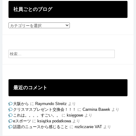
社員ごとのブログ
社
員
ご
と
の
ブ
ロ
グ
最近のコメント
大阪から
に
Raymundo Streitz
より
クリスマスプレゼント交換会！！！
に
Carmina Bawek
より
これは。。。。すごい。。
に
księgowe
より
eスポーツ
に
książka podatkowa
より
話題のニュースから感じること
に
rozliczanie VAT
より