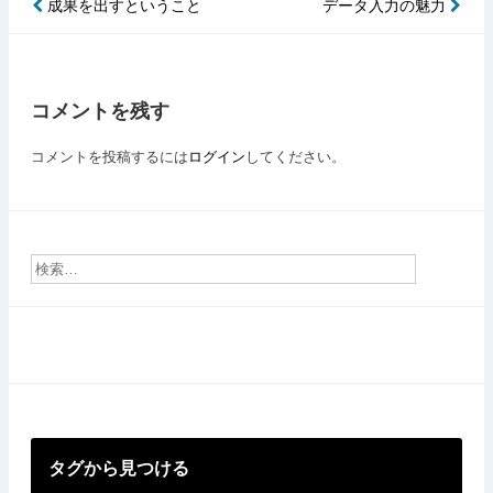
成果を出すということ
データ入力の魅力
投
稿
ナ
ビ
コメントを残す
ゲ
コメントを投稿するには
ログイン
してください。
ー
シ
ョ
ン
タグから見つける