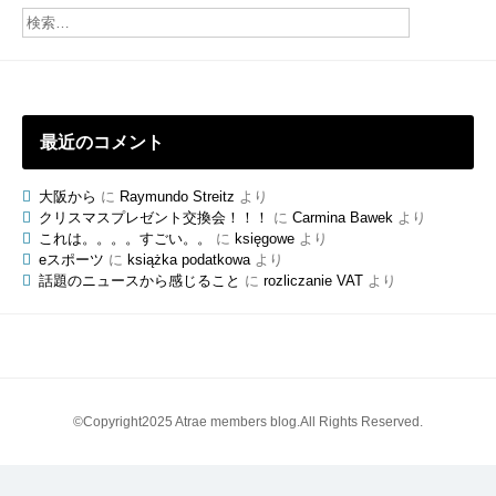
の
ブ
ロ
グ
最近のコメント
大阪から
に
Raymundo Streitz
より
クリスマスプレゼント交換会！！！
に
Carmina Bawek
より
これは。。。。すごい。。
に
księgowe
より
eスポーツ
に
książka podatkowa
より
話題のニュースから感じること
に
rozliczanie VAT
より
©Copyright2025 Atrae members blog.All Rights Reserved.