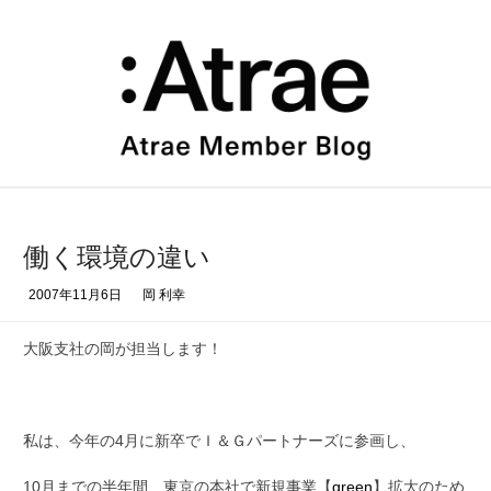
コ
ン
テ
ン
ツ
へ
ス
キ
ッ
プ
働く環境の違い
2007年11月6日
岡 利幸
大阪支社の岡が担当します！
私は、今年の4月に新卒でＩ＆Ｇパートナーズに参画し、
10月までの半年間、東京の本社で新規事業【
green
】拡大のため