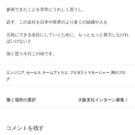
参画できたことを非常にうれしく思うし、
必ず、この会社を日本や世界のより多くの組織や人を
元気にできる会社にしていくために、もっともっと努力しなけれ
ばいけないと
強く思う今日この頃です。
エンジニア
,
セールス
,
チームアトラエ
,
プロダクトマネージャー
,
岡のブロ
グ
投
働く場所の選択
大阪支社インターン募集！
稿
ナ
コメントを残す
ビ