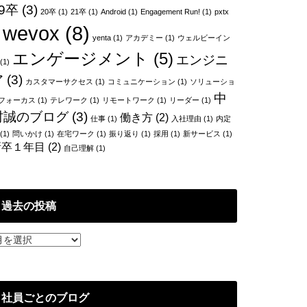
9卒
(3)
20卒
(1)
21卒
(1)
Android
(1)
Engagement Run!
(1)
pxtx
wevox
(8)
yenta
(1)
アカデミー
(1)
ウェルビーイン
エンゲージメント
(5)
エンジニ
(1)
ア
(3)
カスタマーサクセス
(1)
コミュニケーション
(1)
ソリューショ
中
フォーカス
(1)
テレワーク
(1)
リモートワーク
(1)
リーダー
(1)
村誠のブログ
(3)
働き方
(2)
仕事
(1)
入社理由
(1)
内定
(1)
問いかけ
(1)
在宅ワーク
(1)
振り返り
(1)
採用
(1)
新サービス
(1)
新卒１年目
(2)
自己理解
(1)
過去の投稿
社員ごとのブログ