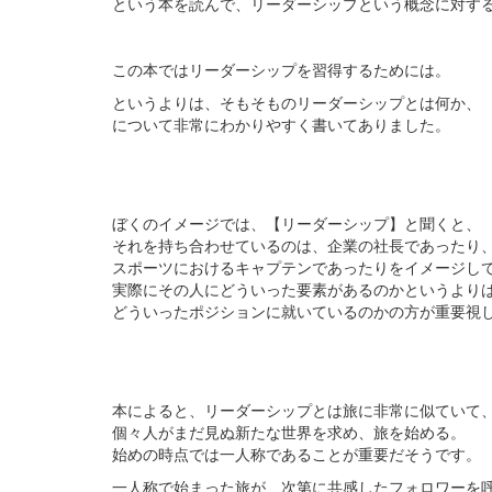
という本を読んで、リーダーシップという概念に対す
この本ではリーダーシップを習得するためには。
というよりは、そもそものリーダーシップとは何か、
について非常にわかりやすく書いてありました。
ぼくのイメージでは、【リーダーシップ】と聞くと、
それを持ち合わせているのは、企業の社長であったり
スポーツにおけるキャプテンであったりをイメージし
実際にその人にどういった要素があるのかというより
どういったポジションに就いているのかの方が重要視
本によると、リーダーシップとは旅に非常に似ていて
個々人がまだ見ぬ新たな世界を求め、旅を始める。
始めの時点では一人称であることが重要だそうです。
一人称で始まった旅が、次第に共感したフォロワーを