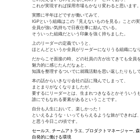
これが実現すれば採用市場もかなり変わると思います
実際に半年ほどですが働いてみて、
IGP
という組織はこの『見えないものを見る』ことの実
全員が強い気持ちで日夜仕事に励んでいる。
そういった組織だという印象を強く持ちました。
上のリーダーの定義でいうと、
ほとんどというか全員がリーダーになりうる組織にな
だからこそ面接の時、どの社員の方が出てきても全員
魅力的に感じたんだなぁと、
知識を整理するついでに就職活動を思い返したりもし
本の話からいきなり会社の話に飛んでしまって、
まとまりがなくなりましたが、
要するにリーダーとは、生まれつきなるとかそういう
誰にでもなれる要素があるということです。
自分も人生において、楽しかった！
といえるような・いってもらえるような旅ができれば
と思う今日この頃です。
セールス
,
チームアトラエ
,
プロダクトマネージャー
,
森
投
自発的に働ける環境