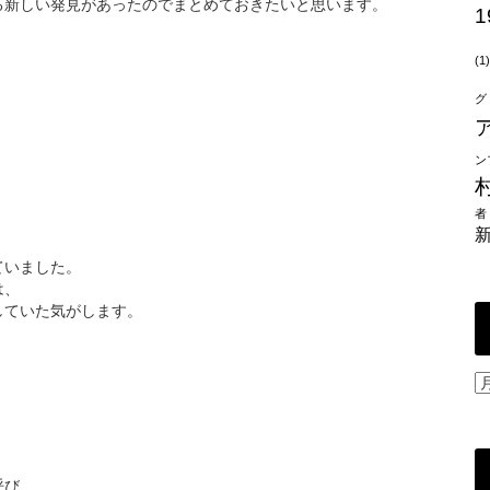
る新しい発見があったのでまとめておきたいと思います。
1
(1)
グ
ン
者
、
ていました。
は、
していた気がします。
過
去
、
の
投
稿
呼び、