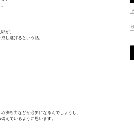
す。
社
員
ご
と
太郎が、
の
を成し遂げるという話。
ブ
ロ
グ
れぬ決断力などが必要になるんでしょうし、
ね備えているように思います。