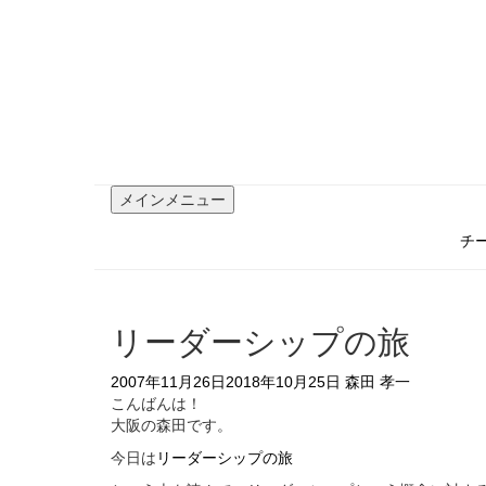
コ
ン
テ
ン
ツ
へ
ス
キ
ッ
メインメニュー
プ
チ
リーダーシップの旅
2007年11月26日
2018年10月25日
森田 孝一
こんばんは！
大阪の森田です。
今日は
リーダーシップの旅