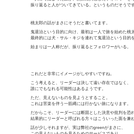
振り返ると人がついてきている。というものだそうで
桃太郎の話がまさにそうだと書いてます。
鬼退治という目的に向け、最初は一人で旅を始めた桃
最終的には犬・サル・キジを連れて鬼退治という目的
始まりは一人称だが、振り返るとフォロワーがいる。
これだと非常にイメージがしやすいですね。
こう考えると、リーダーは決して遠い存在ではなく、
誰にでもなれる可能性はあるようです。
ただ、見えないものを見ようとすること。
これは苦楽を伴う一筋縄には行かない旅になります。
だからこそ、リーダーには断固とした決意や批判を恐
結果的にリーダーと呼ばれる方々はこういった面を兼
話が少しそれますが、実は弊社の
green
がまさに、
この見えないものを見るためのサービスであり、