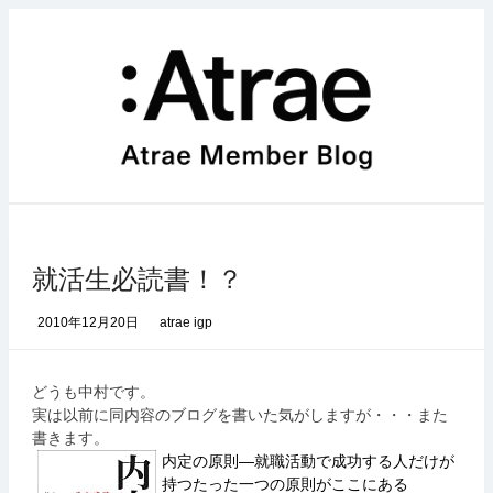
コ
ン
テ
ン
ツ
へ
ス
キ
ッ
プ
就活生必読書！？
2010年12月20日
atrae igp
どうも中村です。
実は以前に同内容のブログを書いた気がしますが・・・また
書きます。
内定の原則―就職活動で成功する人だけが
持つたった一つの原則がここにある