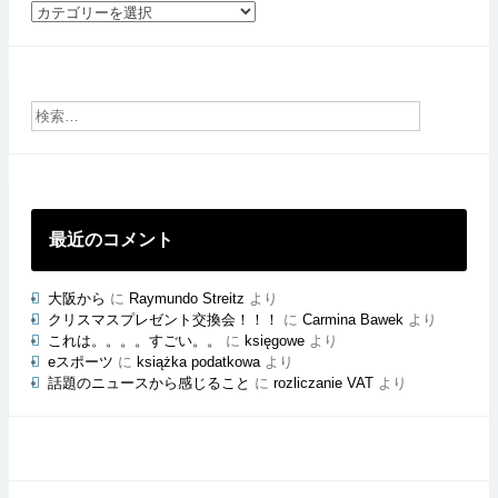
社
員
ご
と
の
ブ
ロ
グ
最近のコメント
大阪から
に
Raymundo Streitz
より
クリスマスプレゼント交換会！！！
に
Carmina Bawek
より
これは。。。。すごい。。
に
księgowe
より
eスポーツ
に
książka podatkowa
より
話題のニュースから感じること
に
rozliczanie VAT
より