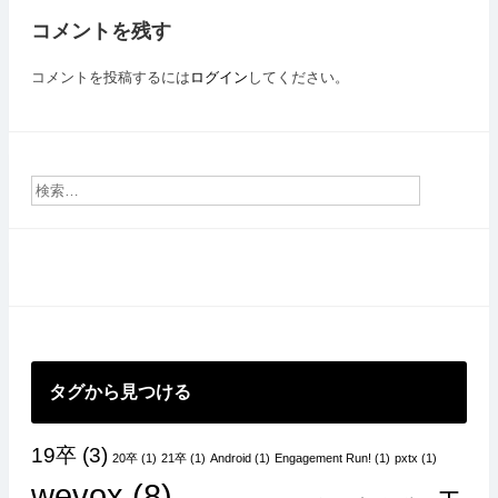
ビ
コメントを残す
ゲ
ー
コメントを投稿するには
ログイン
してください。
シ
ョ
ン
タグから見つける
19卒
(3)
20卒
(1)
21卒
(1)
Android
(1)
Engagement Run!
(1)
pxtx
(1)
wevox
(8)
エ