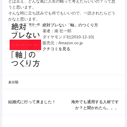
とは言え、どんな風に人生の軸って考えたらいいの？って思
うと思います。
そんな時に立ち読みでも何でもいいので、一読されたらどう
かなと思います。
絶対ブレない「軸」のつくり方
著者：南 壮一郎
ダイヤモンド社(2010-12-10)
販売元：Amazon.co.jp
クチコミを見る
未分類
結婚式に行って来ました！
海外でも通用する人材です
投
か？と聞かれたら。。。
稿
ナ