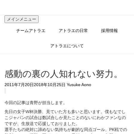
コ
ン
テ
メインメニュー
ン
ツ
チームアトラエ
アトラエの日常
採用情報
へ
ス
キ
アトラエについて
ッ
プ
感動の裏の人知れない努力。
2011年7月20日
2018年10月25日
Yusuke Aono
今回の記事は青野が担当します。
先日の女子W杯決勝、見ていた方も多いと思います。僕もなでし
こジャパンの試合は数試合しか見たことのないにわかファンなの
ですが、生放送で応援しておりました。
選手たちの絶対に諦めない気持ちが劇的な同点ゴール、PK戦での