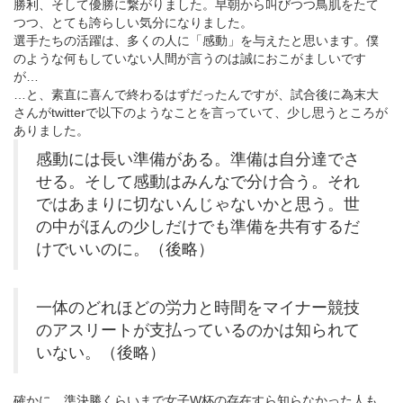
勝利、そして優勝に繋がりました。早朝から叫びつつ鳥肌をたて
つつ、とても誇らしい気分になりました。
選手たちの活躍は、多くの人に「感動」を与えたと思います。僕
のような何もしていない人間が言うのは誠におこがましいです
が…
…と、素直に喜んで終わるはずだったんですが、試合後に為末大
さんがtwitterで以下のようなことを言っていて、少し思うところが
ありました。
感動には長い準備がある。準備は自分達でさ
せる。そして感動はみんなで分け合う。それ
ではあまりに切ないんじゃないかと思う。世
の中がほんの少しだけでも準備を共有するだ
けでいいのに。（後略）
一体のどれほどの労力と時間をマイナー競技
のアスリートが支払っているのかは知られて
いない。（後略）
確かに、準決勝くらいまで女子W杯の存在すら知らなかった人も