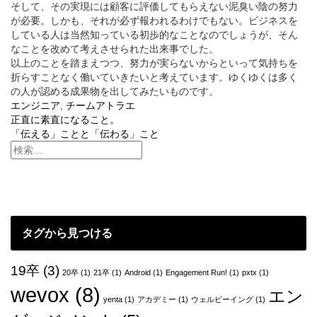
そして、その実現には顧客に評価してもらえない泥臭い陰の努力
が必要。しかも、それが必ず報われるわけでもない。ビジネスを
している人は当然知っている初歩的なことなのでしょうが、そん
なことを改めて考えさせられた出来事でした。
以上のことを踏まえつつ、努力が実らないからといって気持ちを
折らすことなく働いていきたいと考えています。ゆくゆくは多く
の人が認める成果物を出してみたいものです。
エンジニア
,
チームアトラエ
投
正直に素直になること。
「伝える」ことと「伝わる」こと
稿
ナ
ビ
ゲ
タグから見つける
ー
シ
19卒
(3)
20卒
(1)
21卒
(1)
Android
(1)
Engagement Run!
(1)
pxtx
(1)
ョ
wevox
(8)
エン
yenta
(1)
アカデミー
(1)
ウェルビーイング
(1)
ン