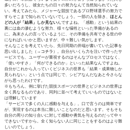
多いだろうし、彼女たちの日々の努力なんて当然知られていな
い。考えてみたら、メジャーな競技であるプロ野球選手の努力で
すらそこまで知られていないでしょう。一部の人を除き、
ほとん
どの人が「結果」しか見ない
んですよね。「感動」という結果の
裏には血の滲むような努力、様々な犠牲といった準備があるの
に。為末さんの言っているように、その準備を共有できる世の中
になればいいかと思いますが、中々難しい気がします。
そんなことを考えていたら、先日同期の井端が書いていた記事を
思い出しました（→
コチラ
）。自分がいくら力を注いで作ったサ
ービスでも、ユーザーが重視するのはそんなプロセスではなく、
「使いやすさ」「何ができるのか」といった結果なんですよね。
自分がこれから入っていくビジネスの世界も「結果・成果物しか
見られない」という点では同じで、シビアなんだなあと今さらな
がら思ったわけです。
※もちろん、例に挙げた競技スポーツの世界とビジネスの世界は
全く異なるものであり、同列に並べて考えていいものではないと
は理解しています
「サービスで多くの人に感動を与える」。口で言うのは簡単です
が、実現するのは本当に難しいことなのだと思います。そもそも
自分の周りの知り合いに対して感動や勇気を与えるのだって中々
できないですから。全く知らない人に同じことをするのはより難
しいのでしょう。