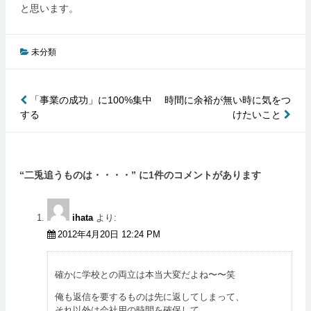
と思います。
未分類
「事業の成功」に100%集中
時間に余裕が無い時に気をつ
投
する
けたいこと
稿
ナ
ビ
“
二兎追うものは・・・・
” に1件のコメントがあります
ゲ
ー
ihata
より:
シ
2012年4月20日 12:24 PM
ョ
ン
確かに学校との両立は本当大変だよね〜〜笑
俺も返信を要するものは先に返してしまって、
それ以外は会社用の時間を確保して、