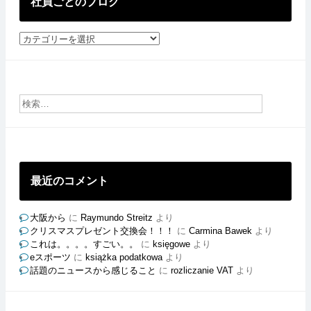
社員ごとのブログ
社
員
ご
と
の
ブ
ロ
グ
最近のコメント
大阪から
に
Raymundo Streitz
より
クリスマスプレゼント交換会！！！
に
Carmina Bawek
より
これは。。。。すごい。。
に
księgowe
より
eスポーツ
に
książka podatkowa
より
話題のニュースから感じること
に
rozliczanie VAT
より