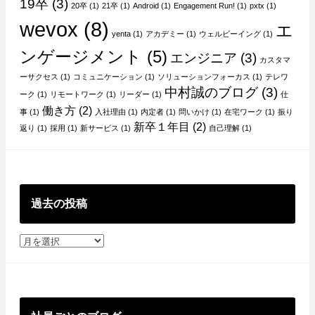
19卒
(3)
20卒
(1)
21卒
(1)
Android
(1)
Engagement Run!
(1)
pxtx
(1)
wevox
(8)
エ
yenta
(1)
アカデミー
(1)
ウェルビーイング
(1)
ンゲージメント
(5)
エンジニア
(3)
カスタマ
ーサクセス
(1)
コミュニケーション
(1)
ソリューションフォーカス
(1)
テレワ
中村誠のブログ
(3)
ーク
(1)
リモートワーク
(1)
リーダー
(1)
仕
働き方
(2)
事
(1)
入社理由
(1)
内定者
(1)
問いかけ
(1)
在宅ワーク
(1)
振り
新卒１年目
(2)
返り
(1)
採用
(1)
新サービス
(1)
自己理解
(1)
過去の投稿
過
去
の
投
稿