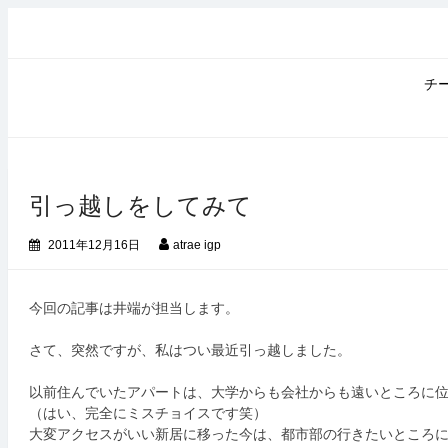
コ
ン
テ
ン
チ
ツ
へ
ス
キ
ッ
引っ越しをしてみて
プ
2011年12月16日
atrae igp
今回の記事は井端が担当します。
さて、突然ですが、私はつい最近引っ越しました。
以前住んでいたアパートは、大学からも会社からも遠いところに
（はい、完全にミスチョイスです笑）
大変アクセスがいい新居に移った今は、都市部の行きたいところ