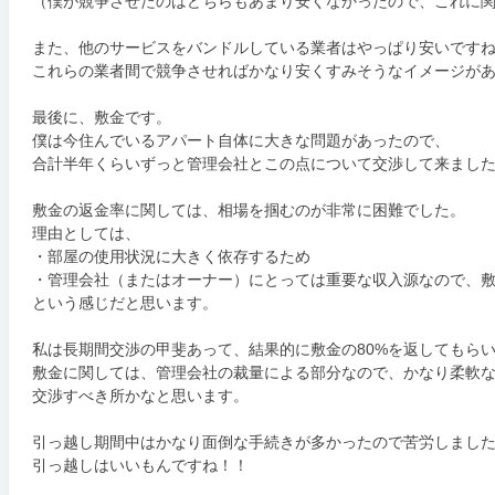
（僕が競争させたのはどちらもあまり安くなかったので、これに
また、他のサービスをバンドルしている業者はやっぱり安いです
これらの業者間で競争させればかなり安くすみそうなイメージが
最後に、敷金です。
僕は今住んでいるアパート自体に大きな問題があったので、
合計半年くらいずっと管理会社とこの点について交渉して来まし
敷金の返金率に関しては、相場を掴むのが非常に困難でした。
理由としては、
・部屋の使用状況に大きく依存するため
・管理会社（またはオーナー）にとっては重要な収入源なので、
という感じだと思います。
私は長期間交渉の甲斐あって、結果的に敷金の80%を返してもら
敷金に関しては、管理会社の裁量による部分なので、かなり柔軟
交渉すべき所かなと思います。
引っ越し期間中はかなり面倒な手続きが多かったので苦労しまし
引っ越しはいいもんですね！！