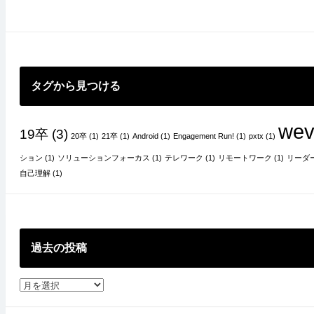
ビ
ゲ
ー
シ
タグから見つける
ョ
ン
wev
19卒
(3)
20卒
(1)
21卒
(1)
Android
(1)
Engagement Run!
(1)
pxtx
(1)
ション
(1)
ソリューションフォーカス
(1)
テレワーク
(1)
リモートワーク
(1)
リーダ
自己理解
(1)
過去の投稿
過
去
の