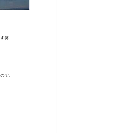
ます笑
るので、