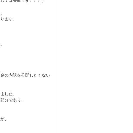
関しては失敗です。。。）
ね。
あります。
た。
敷金の内訳を公開したくない
いました。
な部分であり、
たが、