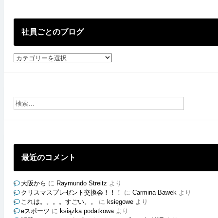
投
稿
社員ごとのブログ
社
員
ご
と
の
ブ
ロ
グ
最近のコメント
大阪から
に
Raymundo Streitz
より
クリスマスプレゼント交換会！！！
に
Carmina Bawek
より
これは。。。。すごい。。
に
księgowe
より
eスポーツ
に
książka podatkowa
より