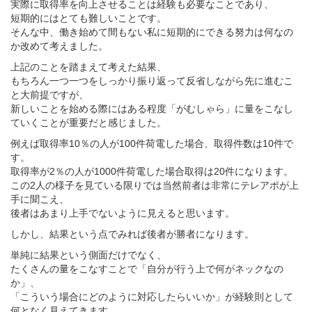
実際に取得率を向上させることは経験も必要なことであり、
短期的にはとても難しいことです。
そんな中、働き始めて間もない私に短期的にできる努力は何なの
か改めて考えました。
上記のことを踏まえて考えた結果、
もちろん一つ一つをしっかり振り返って反省しながら先に進むこ
と大前提ですが、
新しいことを始める際にはある程度「がむしゃら」に量をこなし
ていくことが重要だと感じました。
例えば取得率10％の人が100件荷電した場合、取得件数は10件で
す。
取得率が2％の人が1000件荷電した場合取得は20件になります。
この2人の様子を見ている限りでは当然前者は非常にテレアポが上
手に聞こえ、
後者はあまり上手でないように見えると思います。
しかし、結果という点でみれば後者が勝者になります。
単純に結果という側面だけでなく、
たくさんの量をこなすことで「自分が行う上で何がネックなの
か」、
「こういう場合にどのように対応したらいいか」が経験則として
何となく見えてきます。