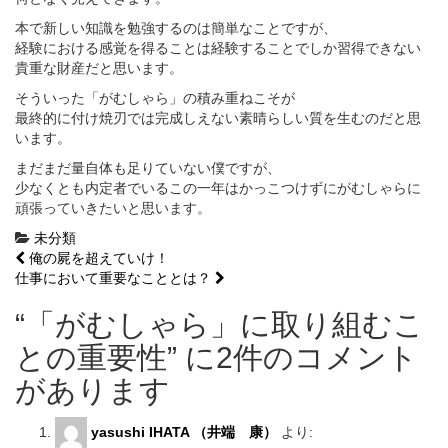
本で新しい知識を勉強するのは簡単なことですが、
経験における感覚を得ることは経験することでしか習得できない
貴重な財産だと思います。
そういった「がむしゃら」の積み重ねこそが
最終的に付け焼刃では完成しえない素晴らしい質を生むのだと思
います。
まだまだ量自体も足りていない僕ですが、
少なくとも内定者でいるこの一年はかっこつけずにがむしゃらに
頑張っていきたいと思います。
未分類
投
俺の屍を超えていけ！
仕事において重要なこととは？
稿
“
「がむしゃら」に取り組むこ
ナ
との重要性
” に2件のコメント
ビ
があります
ゲ
ー
yasushi IHATA （井端 康）
より: