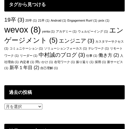
タグから見つける
19卒
(3)
20卒
(1)
21卒
(1)
Android
(1)
Engagement Run!
(1)
pxtx
(1)
wevox
(8)
エン
yenta
(1)
アカデミー
(1)
ウェルビーイング
(1)
ゲージメント
(5)
エンジニア
(3)
カスタマーサクセス
(1)
コミュニケーション
(1)
ソリューションフォーカス
(1)
テレワーク
(1)
リモート
中村誠のブログ
(3)
働き方
(2)
ワーク
(1)
リーダー
(1)
仕事
(1)
入
社理由
(1)
内定者
(1)
問いかけ
(1)
在宅ワーク
(1)
振り返り
(1)
採用
(1)
新サービス
新卒１年目
(2)
(1)
自己理解
(1)
過去の投稿
過
去
の
投