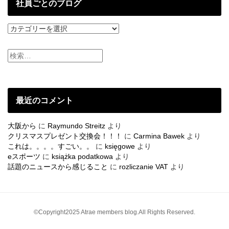
稿
社員ごとのブログ
社
員
ご
と
の
ブ
ロ
グ
最近のコメント
大阪から
に
Raymundo Streitz
より
クリスマスプレゼント交換会！！！
に
Carmina Bawek
より
これは。。。。すごい。。
に
księgowe
より
eスポーツ
に
książka podatkowa
より
話題のニュースから感じること
に
rozliczanie VAT
より
©Copyright2025 Atrae members blog.All Rights Reserved.