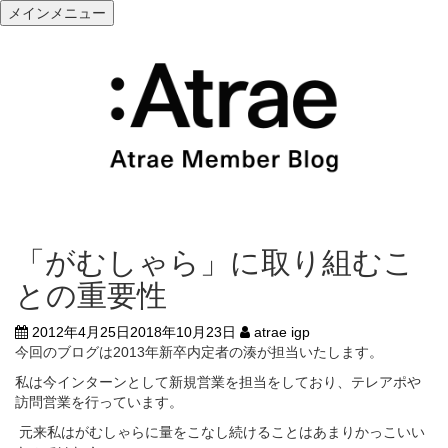
メ
メインメニュー
ニ
コ
ュ
ン
ー
テ
を
ン
展
ツ
開
へ
ス
キ
ッ
プ
「がむしゃら」に取り組むこ
との重要性
2012年4月25日
2018年10月23日
atrae igp
今回のブログは2013年新卒内定者の湊が担当いたします。
私は今インターンとして新規営業を担当をしており、テレアポや
訪問営業を行っています。
元来私はがむしゃらに量をこなし続けることはあまりかっこいい