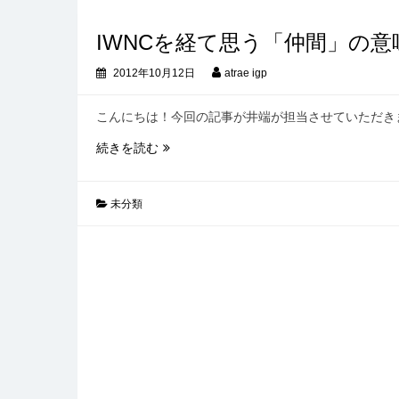
素
直
IWNCを経て思う「仲間」の意
に
2012年10月12日
atrae igp
こんにちは！今回の記事が井端が担当させていただき
IWNC
続きを読む
を
経
て
未分類
思
う
「仲
間」
の
意
味