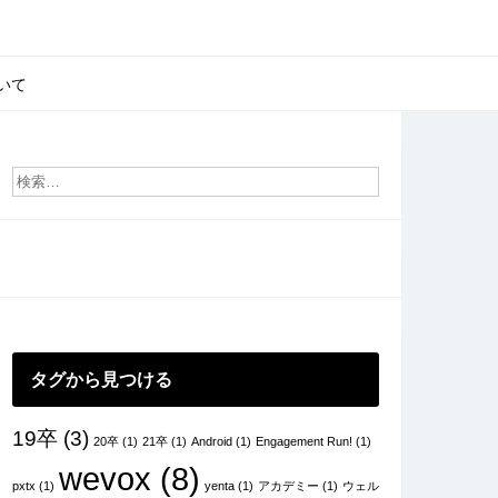
いて
タグから見つける
19卒
(3)
20卒
(1)
21卒
(1)
Android
(1)
Engagement Run!
(1)
wevox
(8)
pxtx
(1)
yenta
(1)
アカデミー
(1)
ウェル