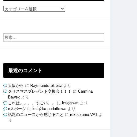
社
員
ご
と
の
ブ
ロ
グ
最近のコメント
大阪から
に
Raymundo Streitz
より
クリスマスプレゼント交換会！！！
に
Carmina
Bawek
より
これは。。。。すごい。。
に
księgowe
より
eスポーツ
に
książka podatkowa
より
話題のニュースから感じること
に
rozliczanie VAT
よ
り