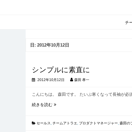
コ
ン
テ
ン
チ
ツ
へ
ス
日:
2012年10月12日
キ
ッ
プ
シンプルに素直に
2012年10月12日
森田 孝一
こんにちは。 森田です。 たいぶ寒くなって長袖が必
シ
続きを読む
ン
プ
ル
セールス
,
チームアトラエ
,
プロダクトマネージャー
,
森田の
に