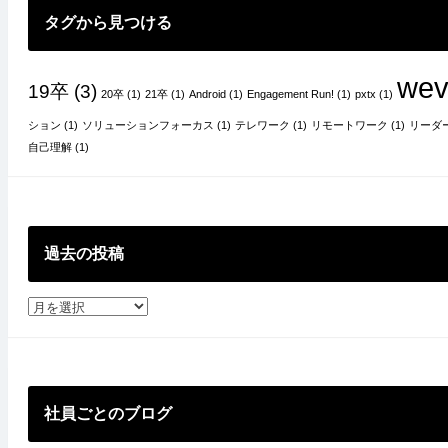
ョ
タグから見つける
ン
wev
19卒
(3)
20卒
(1)
21卒
(1)
Android
(1)
Engagement Run!
(1)
pxtx
(1)
ション
(1)
ソリューションフォーカス
(1)
テレワーク
(1)
リモートワーク
(1)
リーダ
自己理解
(1)
過去の投稿
過
去
の
投
稿
社員ごとのブログ