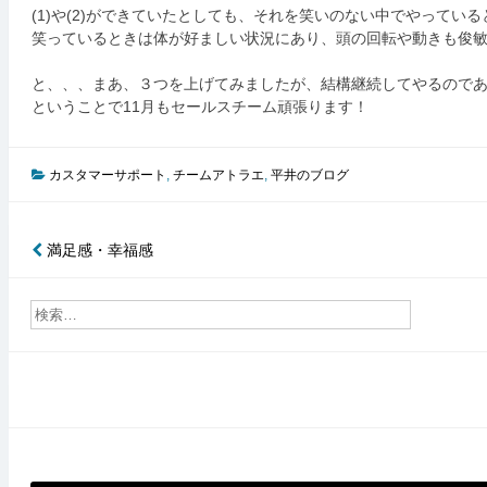
(1)や(2)ができていたとしても、それを笑いのない中でやってい
笑っているときは体が好ましい状況にあり、頭の回転や動きも俊
と、、、まあ、３つを上げてみましたが、結構継続してやるので
ということで11月もセールスチーム頑張ります！
カスタマーサポート
,
チームアトラエ
,
平井のブログ
満足感・幸福感
投
稿
ナ
ビ
ゲ
ー
シ