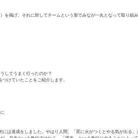
数）を掲げ、それに対してチームという形でみなが一丸となって取り組
どうしてうまく行ったのか？
をつけていたことをご紹介します。
るに
的には達成をしました。やはり人間、「尻に火がつくとやる気が出る」
が、月末という単位ではなく、「週末」という単位にすることによって