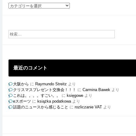
社
員
ご
と
の
ブ
ロ
グ
最近のコメント
大阪から
に
Raymundo Streitz
より
クリスマスプレゼント交換会！！！
に
Carmina Bawek
より
これは。。。。すごい。。
に
księgowe
より
eスポーツ
に
książka podatkowa
より
話題のニュースから感じること
に
rozliczanie VAT
より