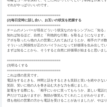
それがやっぱりいいのです。
============================
(2)毎日定時に話し合い、お互いの状況を把握する
============================
チームのメンバーが現在どういう状況なのかをシンプルに「知る
知れば知るほど、自然と「利他的な行動」を取るようになります
アポを取ったら他の人の営業に入れてあげようとか、相手のアポ
そういった関係性が正のスパイラルになって好循環を生み出して
まずは知ることから、そうすると自然に好循環が始まると思いま
============================
(3)明るくする
============================
これは僕の意見です。
電話をするときも、仲間と話をするときも笑顔と笑いを絶やさな
笑顔、笑いに他の人を巻き込む大きな力を感じました。
架電をする際にも、「相手にいかに笑ってもらうか、楽しい電話
声だけではありますが、無効が微笑んでくれたことがわかります
僕も他社の営業の方から電話を受けることがありましたが、やは