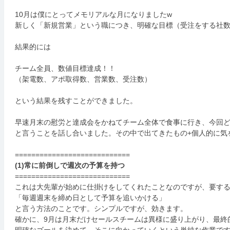
10月は僕にとってメモリアルな月になりましたw
新しく「新規営業」という職につき、明確な目標（受注をする社
結果的には
チーム全員、数値目標達成！！
（架電数、アポ取得数、営業数、受注数）
という結果を残すことができました。
早速月末の慰労と達成会をかねてチーム全体で食事に行き、今回
と言うことを話し合いました。その中で出てきたもの+個人的に気
============================
(1)常に前倒しで週次の予算を持つ
============================
これは大先輩が始めに仕掛けをしてくれたことなのですが、要す
「毎週週末を締め日として予算を追いかける」
と言う方法のことです。シンプルですが、効きます。
確かに、9月は月末だけセールスチームは異様に盛り上がり、最終
明確なゴールを決めて、そこに向かっていくという単純な作業です