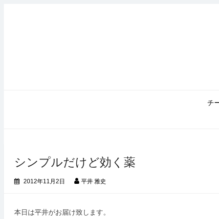
コ
ン
テ
ン
ツ
へ
ス
キ
ッ
プ
チ
シンプルだけど効く薬
2012年11月2日
平井 雅史
本日は平井がお届け致します。