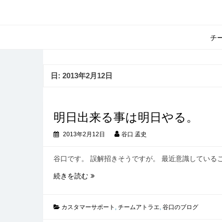
コ
ン
テ
ン
チ
ツ
へ
ス
日:
2013年2月12日
キ
ッ
プ
明日出来る事は明日やる。
2013年2月12日
谷口 孟史
谷口です。 誤解招きそうですが。 最近意識しているこ
明
続きを読む
日
出
来
カスタマーサポート
,
チームアトラエ
,
谷口のブログ
る