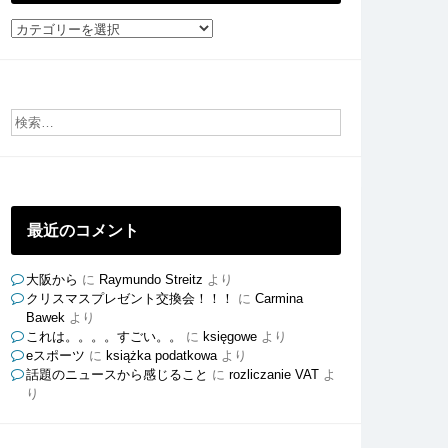
社
員
ご
と
の
ブ
ロ
グ
最近のコメント
大阪から
に
Raymundo Streitz
より
クリスマスプレゼント交換会！！！
に
Carmina
Bawek
より
これは。。。。すごい。。
に
księgowe
より
eスポーツ
に
książka podatkowa
より
話題のニュースから感じること
に
rozliczanie VAT
よ
り