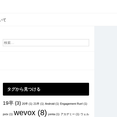
いて
タグから見つける
19卒
(3)
20卒
(1)
21卒
(1)
Android
(1)
Engagement Run!
(1)
wevox
(8)
pxtx
(1)
yenta
(1)
アカデミー
(1)
ウェル