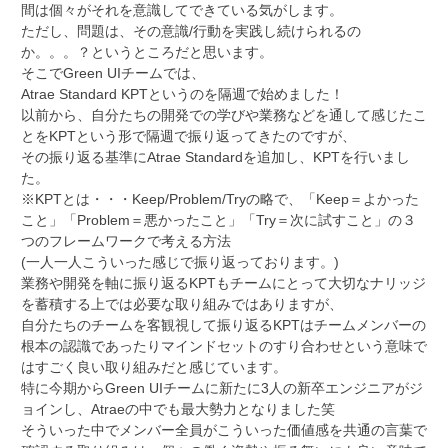
間は個々がそれを意識してできている気がします。
ただし、問題は、その意識/行動を実践し続けられるの
か。。。？というところだと思います。
そこでGreen UIチームでは、
Atrae Standard KPTというのを隔週で始めました！
以前から、自分たちの開発での学びや業務などを通して感じたこ
とをKPTという形で隔週で振り返ってきたのですが、
その振り返る基準にAtrae Standardを追加し、KPTを行いまし
た。
※KPTとは・・・Keep/Problem/Tryの略で、「Keep＝よかった
こと」「Problem＝悪かったこと」「Try＝次に試すこと」の３
つのフレームワークで考える方法
(一人一人こういった感じで振り返っております。)
業務や開発を軸に振り返るKPTもチームにとって大切なナリッジ
を蓄積する上では必要な取り組みではありますが、
自分たちのチームを客観視して振り返るKPTはチームメンバーの
根本の認識であったりマインドセットのすり合わせという意味で
はすごく良い取り組みだと感じています。
特に今期からGreen UIチームに新たに3人の新卒エンジニアがジ
ョインし、Atraeの中でも最大勢力となりました笑
そういった中でメンバー全員がこういった価値感を共通の言葉で