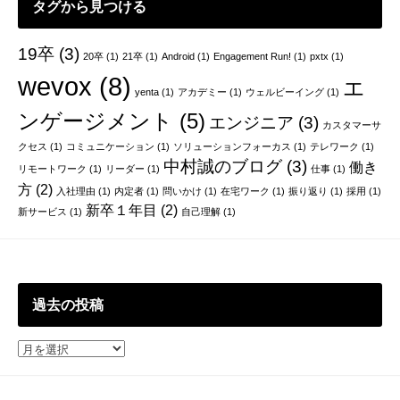
タグから見つける
ン
19卒
(3)
20卒
(1)
21卒
(1)
Android
(1)
Engagement Run!
(1)
pxtx
(1)
wevox
(8)
エ
yenta
(1)
アカデミー
(1)
ウェルビーイング
(1)
ンゲージメント
(5)
エンジニア
(3)
カスタマーサ
クセス
(1)
コミュニケーション
(1)
ソリューションフォーカス
(1)
テレワーク
(1)
中村誠のブログ
(3)
働き
リモートワーク
(1)
リーダー
(1)
仕事
(1)
方
(2)
入社理由
(1)
内定者
(1)
問いかけ
(1)
在宅ワーク
(1)
振り返り
(1)
採用
(1)
新卒１年目
(2)
新サービス
(1)
自己理解
(1)
過去の投稿
過
去
の
投