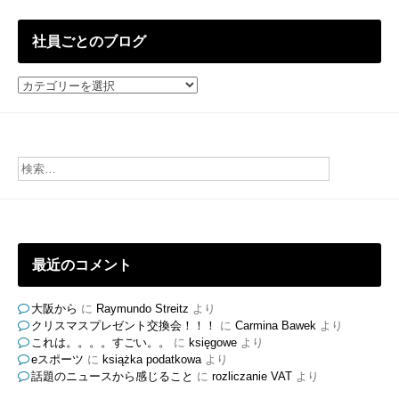
稿
社員ごとのブログ
社
員
ご
と
の
ブ
ロ
グ
最近のコメント
大阪から
に
Raymundo Streitz
より
クリスマスプレゼント交換会！！！
に
Carmina Bawek
より
これは。。。。すごい。。
に
księgowe
より
eスポーツ
に
książka podatkowa
より
話題のニュースから感じること
に
rozliczanie VAT
より