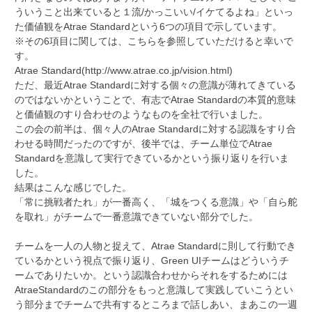
ういうこと出来ていると１流/かっこいい/イケてるよね」といっ
た価値観をAtrae Standardという6つの項目で示しています。
※その6項目に関しては、こちらを参照していただけると幸いで
す。
Atrae Standard(http://www.atrae.co.jp/vision.html)
ただ、最近Atrae Standardに対する個々の意識が薄れてきている
のではないかということで、有志でAtrae Standardの本質的意味
と価値観のすり合わせのようなものを全社で行いました。
この会の前半は、個々人のAtrae Standardに対する認識をすり合
わせる時間だったのですが、後半では、チーム単位でAtrae
Standardを意識して実行できているかという振り返りを行いま
した。
結果はこんな感じでした。
「常に挑戦者たれ」が一番高く、「城をつくる意識」や「自ら舵
を取れ」がチームで一番意識できていない部分でした。
チームを一人の人物と捉えて、Atrae Standardに則して行動でき
ているかという視点で振り返り、Green UIチームはどういうチ
ームでありたいか。という認識合わせからそれをするためには
AtraeStandardのこの部分をもっと意識して実践していこうとい
う部分までチームで共有するところまで話しあい、まあこの一週