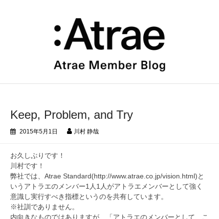
コ
ン
テ
ン
ツ
へ
ス
キ
ッ
プ
Keep, Problem, and Try
2015年5月1日
川村 静哉
お久しぶりです！
川村です！
弊社では、Atrae Standard(http://www.atrae.co.jp/vision.html)と
いうアトラエのメンバー1人1人がアトラエメンバーとして強く
意識し実行すべき指標というのを共有しています。
※社訓でありません。
内向きなものではありますが、「アトラエのメンバーとして、こ