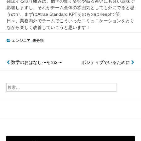
確認する取り組みは、個々の働く姿勢や振る舞いにも良い意味で
影響しますし、それがチーム全体の雰囲気としても外にでると思
うので、まずはAtrae Standard KPTそのものはKeep!で笑
日々、業務内外でチームでこういったコミュニケーションをとり
ながら楽しく改善していこうと思います！
エンジニア
,
未分類
投
数学のおはなし〜その2〜
ポジティブでいるために
稿
ナ
ビ
ゲ
ー
シ
ョ