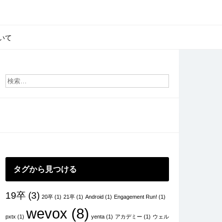
いて
タグから見つける
19卒
(3)
20卒
(1)
21卒
(1)
Android
(1)
Engagement Run!
(1)
wevox
(8)
pxtx
(1)
yenta
(1)
アカデミー
(1)
ウェル