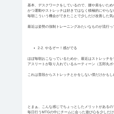
基本、デスクワークをしているので、腰や肩をいため
かつ運動やストレッチは好きではなく積極的にやらな
毎朝こういう機会ができたことで少しだけ改善した気
最近は姿勢の強制トレーニングみたいなものが流行っ
2-2. やるぞー！感がでる
ほぼ毎朝おこなっているためか、最近はストレッチを
アスリートが取り入れているルーティーン（五郎丸ポ
これは普段からストレッチとかをしない僕だけかもし
とまぁ、こんな感じでちょっとしたメリットがあるの
毎日行うMTGの中にチームに会った遊び心を少しだ