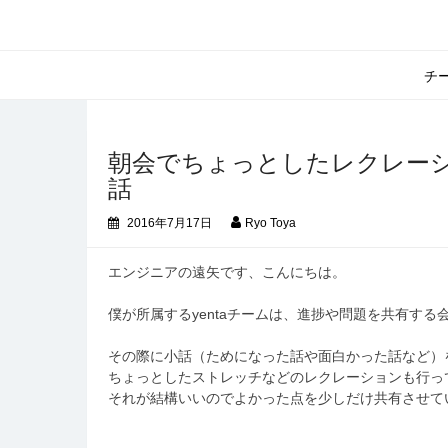
コ
ン
テ
ン
チ
ツ
へ
ス
キ
朝会でちょっとしたレクレー
ッ
話
プ
2016年7月17日
Ryo Toya
エンジニアの遠矢です、こんにちは。
僕が所属するyentaチームは、進捗や問題を共有する
その際に小話（ためになった話や面白かった話など）
ちょっとしたストレッチなどのレクレーションも行っ
それが結構いいのでよかった点を少しだけ共有させて