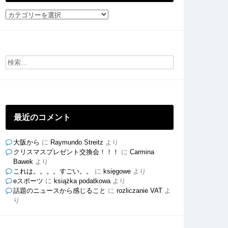
社
員
ご
と
の
ブ
ロ
グ
最近のコメント
大阪から
に
Raymundo Streitz
より
クリスマスプレゼント交換会！！！
に
Carmina
Bawek
より
これは。。。。すごい。。
に
księgowe
より
eスポーツ
に
książka podatkowa
より
話題のニュースから感じること
に
rozliczanie VAT
よ
り