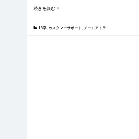
リ
続きを読む
ー
ダ
ー
18卒
,
カスタマーサポート
,
チームアトラエ
の
役
割