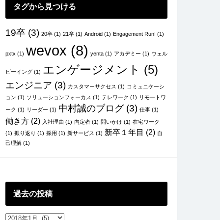
タグから見つける
19卒
(3)
20卒
(1)
21卒
(1)
Android
(1)
Engagement Run!
(1)
wevox
(8)
pxtx
(1)
yenta
(1)
アカデミー
(1)
ウェル
エンゲージメント
(5)
ビーイング
(1)
エンジニア
(3)
カスタマーサクセス
(1)
コミュニケーシ
ョン
(1)
ソリューションフォーカス
(1)
テレワーク
(1)
リモートワ
中村誠のブログ
(3)
ーク
(1)
リーダー
(1)
仕事
(1)
働き方
(2)
入社理由
(1)
内定者
(1)
問いかけ
(1)
在宅ワーク
新卒１年目
(2)
(1)
振り返り
(1)
採用
(1)
新サービス
(1)
自
己理解
(1)
過去の投稿
過