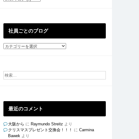
去
の
投
稿
社員ごとのブログ
社
員
ご
と
の
ブ
ロ
グ
最近のコメント
大阪から
に
Raymundo Streitz
より
クリスマスプレゼント交換会！！！
に
Carmina
Bawek
より