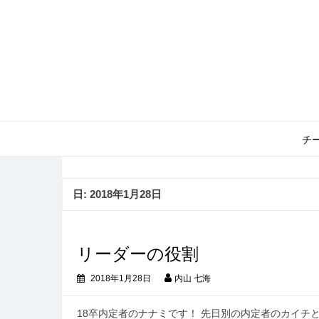
コ
ン
テ
ン
ツ
へ
ス
キ
ッ
チ
プ
日:
2018年1月28日
リーダーの役割
2018年1月28日
内山 七海
18卒内定者のナナミです！ 先日別の内定者のカイチ