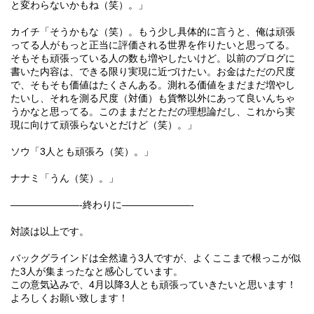
と変わらないかもね（笑）。」
カイチ「そうかもな（笑）。もう少し具体的に言うと、俺は頑張
ってる人がもっと正当に評価される世界を作りたいと思ってる。
そもそも頑張っている人の数も増やしたいけど。以前のブログに
書いた内容は、できる限り実現に近づけたい。お金はただの尺度
で、そもそも価値はたくさんある。測れる価値をまだまだ増やし
たいし、それを測る尺度（対価）も貨幣以外にあって良いんちゃ
うかなと思ってる。このままだとただの理想論だし、これから実
現に向けて頑張らないとだけど（笑）。」
ソウ「
3
人とも頑張ろ（笑）。」
ナナミ「うん（笑）。」
———————-
終わりに
———————-
対談は以上です。
バックグラインドは全然違う
3
人ですが、よくここまで根っこが似
た
3
人が集まったなと感心しています。
この意気込みで、
4
月以降
3
人とも頑張っていきたいと思います！
よろしくお願い致します！