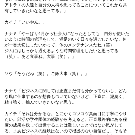
アトラエの人達と自分の人柄や思ってることについてこれから共
有していきたいなと思ってる。」
カイチ「いいやん。」
ナナミ「やっぱり
4
月から社会人になったとしても、自分が使いた
いように時間の管理をして、満足のいく日々を過ごしたいな。何
が一番大切にしたいかって、体のメンテナンスだね（笑）
ジムにはしっかり通えるような時間管理をしたいと思ってる
（笑）。あと食事ね、大事（笑）。」
ソウ「そうだね（笑）。ご飯大事（笑）。」
ナナミ「ビジネスに関しては正直まだ何も分かってないし、どん
な風に仕事するのか想像もついていないけど、正直に、泥臭く、
粘り強く、挑んでいきたいなと思う。」
カイチ「それは分かるな。とにかくコツコツ真面目に丁寧にやり
たい。部活や学生団体の経験から考えると、正直最終的にある程
度の成果を残して出世することは難しいことではない気がして
る。まあビジネスの経験はないので根拠のない自信だし、そもそ