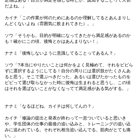
足感はある！自分が満足を感じる時とか、認知することって大切
だよね。」
カイチ「この作業が何のためにあるのか理解してるとあんまりし
んどくないよね（雰囲気に飲まれてきた）。」
ソウ「そうかも。目的が明確になってきたから満足感があるのか
も！確かにこの頃、後悔とかはあんまりない！」
ナナミ「後悔しないように意識してることってあるん？」
ソウ「
?
本当にやりたいことは何かをよく見極めて、それをビビら
ずに選択するようにしてる！自分の周りには選択肢がたくさんあ
ると思う。そこで選ぶべきだった、あるいは選びたかったものを
ビビって選び取らなかった時に後悔は生まれると思うし、この頃
はそれを選ばないことがなくなってて満足感がある気がする。」
ナナミ「なるほどね、カイチは何してんの？」
カイチ「修論の提出と発表が終わって一息ついていると思いき
や、学生団体の仕事の最後の追い込みと、トレーニングの追い込
みに追われている。それぞれ相当追い込んでる。筋肉がとても痛
い。」