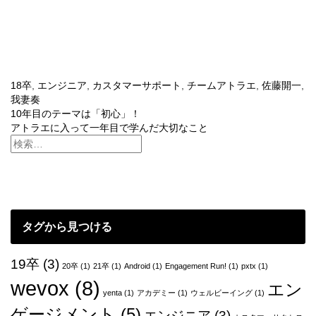
18卒
,
エンジニア
,
カスタマーサポート
,
チームアトラエ
,
佐藤開一
,
我妻奏
投
10年目のテーマは「初心」！
アトラエに入って一年目で学んだ大切なこと
稿
ナ
ビ
ゲ
タグから見つける
ー
シ
19卒
(3)
20卒
(1)
21卒
(1)
Android
(1)
Engagement Run!
(1)
pxtx
(1)
ョ
wevox
(8)
エン
yenta
(1)
アカデミー
(1)
ウェルビーイング
(1)
ン
ゲージメント
(5)
エンジニア
(3)