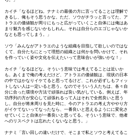
カイチ「なるほどね。ナナミの最後の方に言ってることは理解で
きるし、俺もそう思うかな。ただ、ソウがチラッと言ってた、ア
トラエの価値観が周りにもっと広がっていくこと自体には俺はあ
まり魅力を感じないかもしれん。それは自分らのエゴじゃないか
なとも思ってしまう。」
ソウ「みんながアトラエのような組織を目指して欲しいのではな
くて、自分たちにとって理想の組織とは何かを問いかけて、それ
を作っていく姿や文化を伝えたいって意味合いが強いかな！」
カイチ「なるほどな。そういう意味では考えてることは近いか
も。あくまで俺の考えだけど、アトラエの価値観は、現状の日本
の中ではかなりイケてると思ってるけど、これが必ずしもフィッ
トしない人は一定いると思う。なのでそういう人たちは、各々自
分に合った環境や方法で頑張れば良い気がしている。例えば、年
功序列の方が安心して頑張れるって人はそれで全然良いと思う
し。自分が将来周りを見た時に、今のアトラエの考え方ややり方
がイケてないってなったなら、一番良いと思えるようにに変化さ
せていくこと自体が一番良いと思ってる。そういう意味で、他者
へのリスペクトは忘れたくないなと思う。」
ナナミ「言い回しの違いだけで、そこまで私とソウと考えてるこ