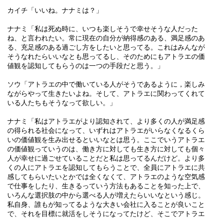
カイチ「いいね。ナナミは？」
ナナミ「私は死ぬ時に、いつも楽しそうで幸せそうな人だった
ね、と言われたい。常に現在の自分が納得感のある、満足感のあ
る、充足感のある過ごし方をしたいと思ってる。これはみんなが
そうなれたらいいなとも思ってるし、そのためにもアトラエの価
値観を認知してもらうのは一つの手段だと思う。」
ソウ「アトラエの中で働いている人がそうであるように，楽しみ
ながらやって生きたいよね。そして、アトラエに関わってくれて
いる人たちもそうなって欲しい。」
ナナミ「私はアトラエがより認知されて、より多くの人が満足感
の得られる社会になって、いずれはアトラエがいらなくなるくら
いの価値観を生み出せるといいなとは思う。ここでいうアトラエ
の価値観っていうのは、働き方に対しても生き方に対しても個々
人が幸せに過ごせていることだと私は思ってるんだけど。より多
くの人にアトラエを認知してもらうことで、全員にアトラエに共
感してもらいたいとかでは全くなくて、アトラエのような空気感
で仕事をしたり、生きるっていう方法もあることを知った上で、
いろんな選択肢の中から選べる人が増えたらいいなという感じ。
私自身、誰もが知ってるような大きい会社に入ることが良いこと
で、それを目標に就活をしそうになってたけど、そこでアトラエ