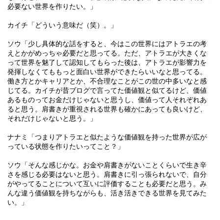
必要ない世界を作りたい。」
カイチ「どういう意味だ（笑）。」
ソウ「少し具体的な話をすると、今はこの世界にはアトラエの考
えとかがめっちゃ必要だと思ってる。ただ、アトラエが大きくな
って世界を魅了して認知してもらった後は、アトラエが影響力を
発揮しなくてももっと面白い世界ができたらいいなと思ってる。
働き方とかキャリアとか、不合理なことがこの世の中多いなと感
じてる。カイチが昔ブログで言ってた価値観と似てるけど、価値
あるものってお金だけじゃないと思うし、価値って人それぞれあ
ると思う。肩書きが重視される世界も確かにあっても良いけど、
それだけじゃないと思う。」
ナナミ「つまりアトラエと似たような価値観を持った世界が広が
っている状態を作りたいってこと？」
ソウ「そんな感じかな。お金や肩書きがないことくらいで生き辛
さを感じる必要はないと思う。肩書きに引っ張られないで、自分
がやってることについて互いに評価することも必要だと思う。み
んな違う価値観を持ちながらも、活き活きできる世界を見てみた
い。」