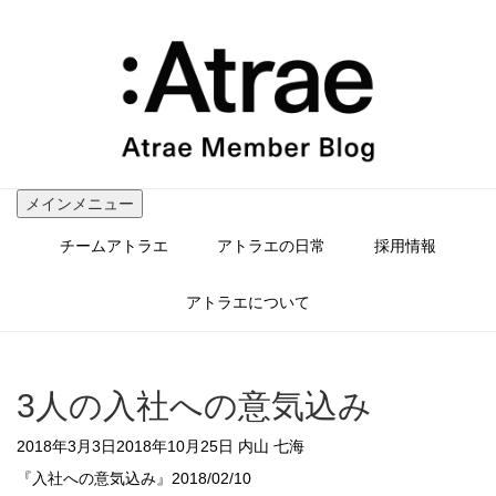
コ
ン
テ
ン
ツ
へ
ス
キ
ッ
メインメニュー
プ
チームアトラエ
アトラエの日常
採用情報
アトラエについて
3人の入社への意気込み
2018年3月3日
2018年10月25日
内山 七海
『入社への意気込み』
2018/02/10