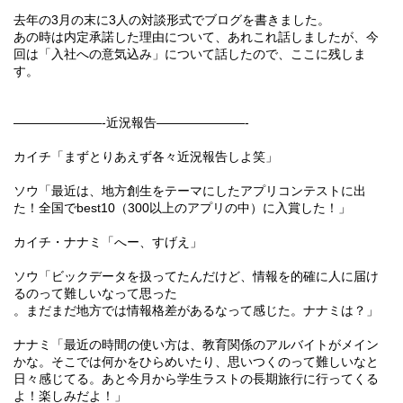
去年の
3
月の末に
3
人の対談形式でブログを書きました。
あの時は内定承諾した理由について、あれこれ話しましたが、今
回は「入社への意気込み」について話したので、ここに残しま
す。
———————-
近況報告
———————-
カイチ「まずとりあえず各々近況報告しよ笑」
ソウ「最近は、地方創生をテーマにしたアプリコンテストに出
た！全国で
best10
（
300
以上のアプリの中）に入賞した！」
カイチ・ナナミ「へー、すげえ」
ソウ「ビックデータを扱ってたんだけど、情報を的確に人に届け
るのって難しいなって思った
。まだまだ地方では情報格差があるなって感じた。ナナミは？」
ナナミ「最近の時間の使い方は、教育関係のアルバイトがメイン
かな。そこでは何かをひらめいたり、思いつくのって難しいなと
日々感じてる。あと今月から学生ラストの長期旅行に行ってくる
よ！楽しみだよ！」