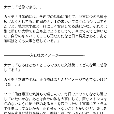
ナナミ「想像できる。」
カイチ「具体的には、学内での活動に加えて、地方に今の活動を
広げようとしてる。前回のナナミの書いたブログにも少し出てき
たけど、地方大学生と一緒に日々奮闘してる感じかな。それとは
別に新しい大学でも立ち上げようとしてて、今はてんてこ舞いだ
な。自分のキャパってここら辺なんだなと日々発見はある。あと
睡眠はとても大事と感じている。」
———————-
入社後のイメージ
———————-
ナナミ「なるほどね！ところでみんな入社後ってどんな風に想像
してる？」
カイチ「本題ですね。正直俺はほとんどイメージできてないけど
（笑）。」
ソウ「俺は素直な気持ちで楽しんで、毎日ワクワクしながら過ご
していたいかな。あとは自分の体を大事にして、変なストレスを
貯めないように納得感のある日々を過ごしたい！実際にアトラエ
で仕事はしてないから、正直分からないことも多いけど、楽しみ
ながら素直な情熱を持って、挑戦し続けていきたいな！あとは、