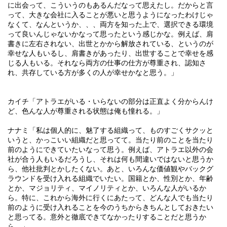
に出会って、こういうのもあるんだなって思えたし。だからと言
って、大きな会社に入ることが悪いと思うようになったわけじゃ
なくて、なんというか、、、両方を知った上で、選択できる環境
って良いんじゃないかなって思ったという感じかな。例えば、肩
書きに左右されない、出世とかから解放されている、というのが
幸せな人もいるし、肩書きがあったり、出世することで幸せを感
じる人もいる。それなら両方の仕事の仕方が尊重され、認知さ
れ、共存している方が多くの人が幸せかなと思う。」
カイチ「アトラエがいる・いらないの部分は正直よく分からんけ
ど、色んな人が尊重される状態は俺も憧れる。」
ナナミ「私は個人的に、魅了する組織って、ものすごくサクッと
いうと、かっこいい組織だと思ってて。当たり前のことを当たり
前のようにできていたいなって思う。例えば、アトラエ以外の会
社が合う人もいるだろうし、それは何も間違いではないと思うか
ら、他社批判とかしたくない。あと、いろんな価値観やバックグ
ラウンドを受け入れる組織でいたい。国籍とか、性別とか、年齢
とか、マジョリティ、マイノリティとか、いろんな人がいるか
ら。特に、これから海外に行くにあたって、どんな人でも当たり
前のように受け入れることを今のうちからきちんとしておきたい
と思ってる。意外と徹底できてなかったりすることだと思うか
ら。」