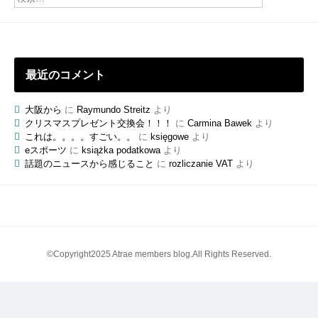
ロ
グ
最近のコメント
大阪から
に
Raymundo Streitz
より
クリスマスプレゼント交換会！！！
に
Carmina Bawek
より
これは。。。。すごい。。
に
księgowe
より
eスポーツ
に
książka podatkowa
より
話題のニュースから感じること
に
rozliczanie VAT
より
©Copyright2025 Atrae members blog.All Rights Reserved.