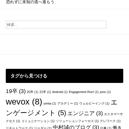
投
恐れずに未知の道へ進もう
稿
ナ
ビ
ゲ
ー
シ
ョ
タグから見つける
ン
19卒
(3)
20卒
(1)
21卒
(1)
Android
(1)
Engagement Run!
(1)
pxtx
(1)
wevox
(8)
エ
yenta
(1)
アカデミー
(1)
ウェルビーイング
(1)
ンゲージメント
(5)
エンジニア
(3)
カスタマーサ
クセス
(1)
コミュニケーション
(1)
ソリューションフォーカス
(1)
テレワーク
(1)
中村誠のブログ
(3)
働き
リモートワーク
(1)
リーダー
(1)
仕事
(1)