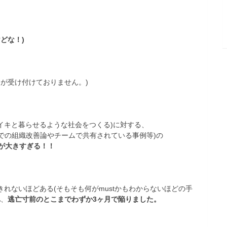
どな！)
が受け付けておりません。)
イキと暮らせるような社会をつくる)に対する、
での組織改善論やチームで共有されている事例等)の
が大きすぎる！！
きれないほどある(そもそも何がmustかもわからないほどの手
れ
、
逃亡寸前のとこまでわずか3ヶ月で陥りました。