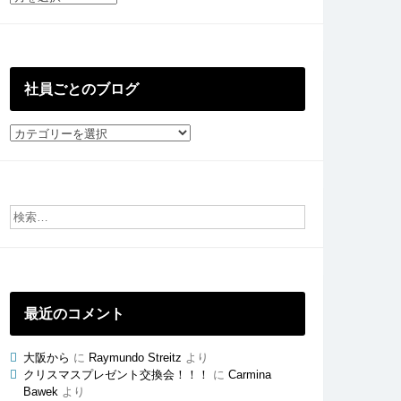
去
の
投
稿
社員ごとのブログ
社
員
ご
と
の
ブ
ロ
グ
最近のコメント
大阪から
に
Raymundo Streitz
より
クリスマスプレゼント交換会！！！
に
Carmina
Bawek
より