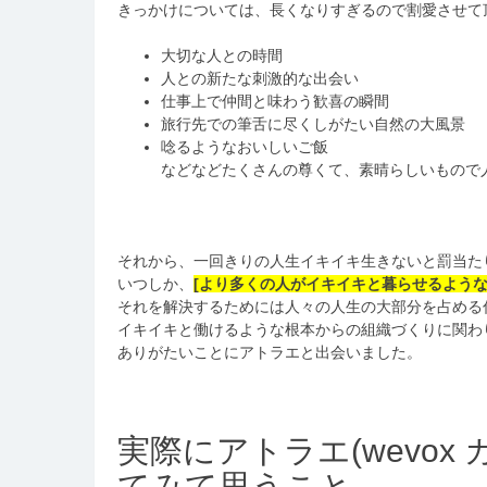
きっかけについては、長くなりすぎるので割愛させて
大切な人との時間
人との新たな刺激的な出会い
仕事上で仲間と味わう歓喜の瞬間
旅行先での筆舌に尽くしがたい自然の大風景
唸るようなおいしいご飯
などなどたくさんの尊くて、素晴らしいもので
それから、一回きりの人生イキイキ生きないと罰当た
いつしか、
[より多くの人がイキイキと暮らせるような
それを解決するためには人々の人生の大部分を占める
イキイキと働けるような根本からの組織づくりに関わ
ありがたいことにアトラエと出会いました。
実際にアトラエ(wevox
てみて思うこと