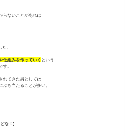
からないことがあれば
した。
や仕組みを作っていく
という
です。
されてきた男としては
にぶち当たることが多い。
どな！)