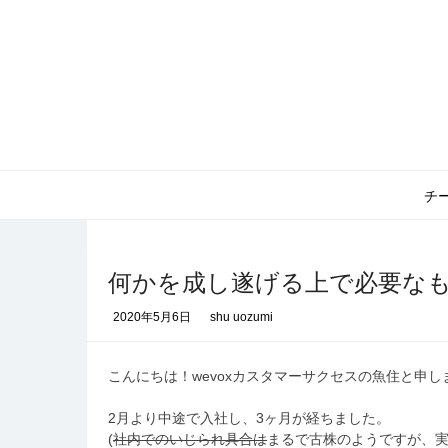
コ
ン
テ
ン
ツ
へ
ス
キ
ッ
チ
プ
何かを成し遂げる上で必要な
2020年5月6日
shu uozumi
こんにちは！wevoxカスタマーサクセスの魚住と申し
2月より中途で入社し、3ヶ月が経ちました。
(
社内でのいじられ具合は
まるで古株のようですが、実