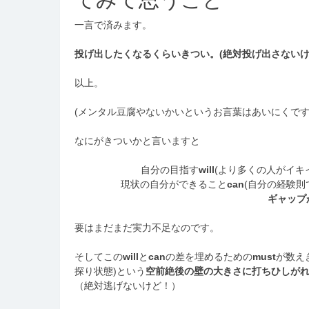
一言で済みます。
投げ出したくなるくらいきつい。(絶対投げ出さないけ
以上。
(メンタル豆腐やないかいというお言葉はあいにくです
なにがきついかと言いますと
自分の目指す
will
(より多くの人がイキ
現状の自分ができること
can
(自分の経験則
ギャップ
要はまだまだ実力不足なのです。
そしてこの
will
と
can
の差を埋めるための
must
が数え
探り状態)という
空前絶後の壁の大きさに打ちひしが
（絶対逃げないけど！）