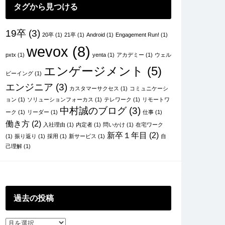
タグから見つける
19卒
(3)
20卒
(1)
21卒
(1)
Android
(1)
Engagement Run!
(1)
wevox
(8)
pxtx
(1)
yenta
(1)
アカデミー
(1)
ウェル
エンゲージメント
(5)
ビーイング
(1)
エンジニア
(3)
カスタマーサクセス
(1)
コミュニケーシ
ョン
(1)
ソリューションフォーカス
(1)
テレワーク
(1)
リモートワ
中村誠のブログ
(3)
ーク
(1)
リーダー
(1)
仕事
(1)
働き方
(2)
入社理由
(1)
内定者
(1)
問いかけ
(1)
在宅ワーク
新卒１年目
(2)
(1)
振り返り
(1)
採用
(1)
新サービス
(1)
自
己理解
(1)
過去の投稿
過