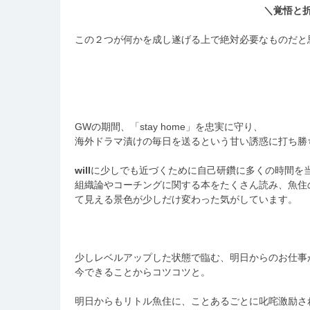
＼覚悟と
この２つが何かを成し遂げる上で絶対必要なものだと
GWの期間、「stay home」を忠実に守り、
海外ドラマ漬けの毎日を送るという甘い誘惑に打ち勝
will
に少しでも近づくために自己研鑽に多くの時間を当
組織論やコーチングに関する本をたくさん読み、魚住
て見える景色が少しだけ変わった気がしています。
少しレベルアップした状態で臨む、明日からのお仕事
今できることからコツコツと。
明日からもリトル魚住に、ことあるごとに叱咤激励さ