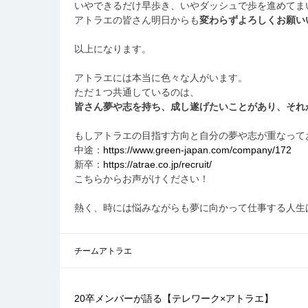
いやできるだけ早歩き、いやダッシュで歩を進めてま
アトラエの皆さん明日からも
変わらずよろしくお願い
以上になります。
アトラエには本当に色々な人がいます。
ただ１つ共通しているのは、
皆さん夢や志を持ち、成し遂げたいことがあり、それ
もしアトラエの目指す方向と自分の夢や志が重なって
中途：
https://www.green-japan.com/company/172
新卒：
https://atrae.co.jp/recruit/
こちらからお声がけください！
熱く、時には悩みながらも夢に向かって仕事する人生
チームアトラエ
投
20卒メンバーが語る【テレワーク×アトラエ】