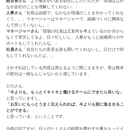
経営者さん
「より働きがいある会社にしたいんだが、現場はなか
なか会社のことを理解してくれない。」
人事さん
「社長は頑固で、なかなか現場のことを分かってくれな
くて。。。マネージャーはマネージャーで、組織づくりに興味な
んて持っていないし。」
マネージャーさん
「現場の社員は正直何を考えているのか分から
なくて苦労してるよ。日々忙しいし、人事がもっと組織周りのサ
ポートをしてくれたらな。」
社員さん
「自分たちの意見を誰も聞いてくれないし、口だけで何
もしてくれないんだよ。」
それぞれ話している内容は異なるように聞こえますが、実は根本
の部分は一緒なんじゃないかと感じています。
どの人も、
「今よりも、もっとイキイキと働けるチームにできたら良いな」
と思っていますし、
「お互いにもっとうまく伝えられれば、今よりも前に進ませるこ
とができる」
と思っている、ということです。
当然の話ですが、日々のたくさんの時間を費やす仕事をもっとイ