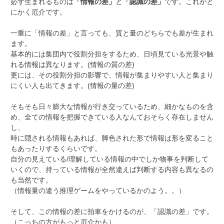
必ず生まれるものは
「情報の差」
と
「認識の差」
です。これがと
にかく厄介です。
一重に「情報の差」と言っても、質と量のどちらでも差が生まれ
ます。
基本的には集団内で役割分担をするため、日頃見ている光景や触
れる情報は異なります。(情報の質の差)
更には、その役割分担の影響で、情報が集まりやすい人と集まり
にくい人も出てきます。(情報の量の差)
そもそも日々膨大な情報が行き交っているため、細かなものを含
め、全ての情報を把握できている人なんておそらく存在しません
し、
時に隠される情報もあれば、脚色された形で情報は形を変ること
もあったりするくらいです。
自分の見えている/理解している情報の中でしか物事を判断して
いくので、持っている情報が全然違えば判断する内容も異なるの
も当然です。
（情報量の違う推理ゲームをやっているかのよう。。）
そして、この情報の差に拍車をかけるのが、「認識の差」です。
（こっちの方がもっと厄介かも）