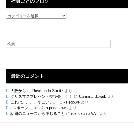
社員ごとのブログ
社
員
ご
と
の
ブ
ロ
グ
最近のコメント
大阪から
に
Raymundo Streitz
より
クリスマスプレゼント交換会！！！
に
Carmina Bawek
より
これは。。。。すごい。。
に
księgowe
より
eスポーツ
に
książka podatkowa
より
話題のニュースから感じること
に
rozliczanie VAT
より