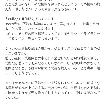
たとえ脚色のない正確な情報を得られたとしても、その情報の捉
え方・感じ方は人によって大きく異なるものです。
人は異なる価値観を持っています。
それが故に”正義”の基準は人によって異なりますし、仕事に求め
ることの違いもたくさんあります。
しかも、その時の精神状態によっても、モヤモヤ・イライラした
りするラインも異なってしまいます。
こういった情報や認識の差から、少しずつズレが生じてくるのだ
と思いますが、
近しい空間・業務内容の中で日々過ごしている現場社員間さえ、
問題だと思うことも異なるくらいなので、役職や役割の異なる人
物間となると、もはや全然違う問題を捉えていることも容易に起
こってしまうはずです。
みんながそれぞれの正義の中で主張をしていくものの、前提とな
る情報がずれた中での主張の交わし合いは、平行線をたどるねじ
れ国会のような状態を作ってしまうものです。（誰も悪意なんて
ないのに）