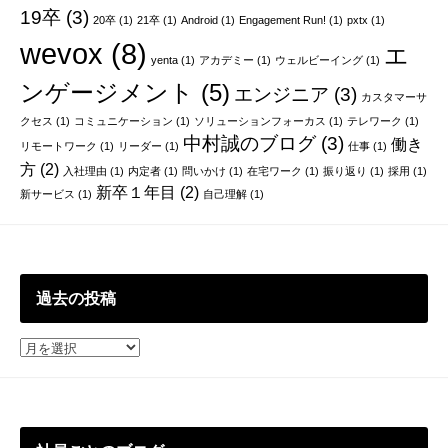
19卒
(3)
20卒
(1)
21卒
(1)
Android
(1)
Engagement Run!
(1)
pxtx
(1)
wevox
(8)
エ
yenta
(1)
アカデミー
(1)
ウェルビーイング
(1)
ンゲージメント
(5)
エンジニア
(3)
カスタマーサ
クセス
(1)
コミュニケーション
(1)
ソリューションフォーカス
(1)
テレワーク
(1)
中村誠のブログ
(3)
働き
リモートワーク
(1)
リーダー
(1)
仕事
(1)
方
(2)
入社理由
(1)
内定者
(1)
問いかけ
(1)
在宅ワーク
(1)
振り返り
(1)
採用
(1)
新卒１年目
(2)
新サービス
(1)
自己理解
(1)
過去の投稿
過
去
の
投
稿