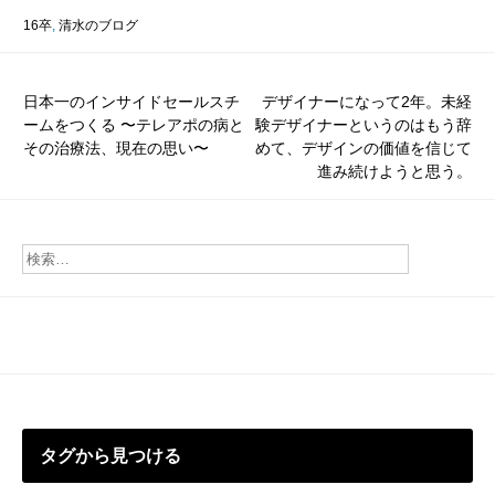
16卒
,
清水のブログ
投
日本一のインサイドセールスチ
デザイナーになって2年。未経
ームをつくる 〜テレアポの病と
験デザイナーというのはもう辞
稿
その治療法、現在の思い〜
めて、デザインの価値を信じて
ナ
進み続けようと思う。
ビ
ゲ
ー
シ
ョ
ン
タグから見つける