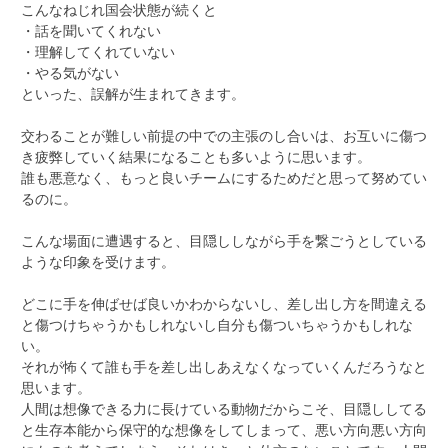
こんなねじれ国会状態が続くと
・話を聞いてくれない
・理解してくれていない
・やる気がない
といった、誤解が生まれてきます。
交わることが難しい前提の中での主張のし合いは、お互いに傷つ
き疲弊していく結果になることも多いように思います。
誰も悪意なく、もっと良いチームにするためだと思って努めてい
るのに。
こんな場面に遭遇すると、目隠ししながら手を繋ごうとしている
ような印象を受けます。
どこに手を伸ばせば良いかわからないし、差し出し方を間違える
と傷つけちゃうかもしれないし自分も傷ついちゃうかもしれな
い。
それが怖くて誰も手を差し出しあえなくなっていくんだろうなと
思います。
人間は想像できる力に長けている動物だからこそ、目隠ししてる
と生存本能から保守的な想像をしてしまって、悪い方向悪い方向