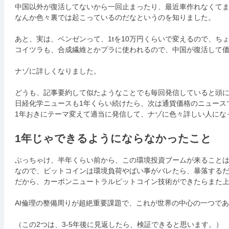
中国以外が復活してないから一回止まったり、最近車作れなくて
なんか色々裏では起こっているのだなというのを知りました。
あと、実は、ベンゼンって、1tを10万円くらいで変えるので、ち
コイツラも、合成繊維とかプラに使われるので、中国が復活して
ナゾに詳しくなりました。
どうも、記事要約して似たようなことでも毎回発信していると頭
日経化学ニュースも1年くらい続けたら、次は通貨価格のニュース
1年おきにテーマ変えて適当に発信して、ナゾに色々詳しい人にな
1年じゃできるようにならなかったこと
ぶっちゃけ、半年くらい前から、この環境投資ブームが来ることは
なので、ビットコインは環境負荷やばい事がバレたら、暴落する
だから、カーボンニュートラルビットコイン技術ができたらまた上
AI倫理の整備周りが超絶重要課題で、これが世界の中心の一つで
（この2つは、3-5年後に見返したら、検証できると思います。）