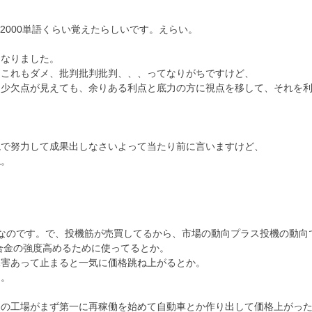
2000単語くらい覚えたらしいです。えらい。
になりました。
、これもダメ、批判批判批判、、、ってなりがちですけど、
多少欠点が見えても、余りある利点と底力の方に視点を移して、それを
境で努力して成果出しなさいよって当たり前に言いますけど、
ね。
レアなのです。で、投機筋が売買してるから、市場の動向プラス投機の動向
合金の強度高めるために使ってるとか。
水害あって止まると一気に価格跳ね上がるとか。
た。
国の工場がまず第一に再稼働を始めて自動車とか作り出して価格上がっ