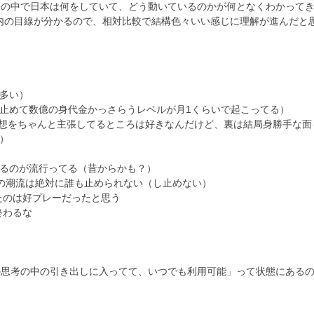
その中で日本は何をしていて、どう動いているのかが何となくわかって
で国内の目線が分かるので、相対比較で結構色々いい感じに理解が進んだと
多い）
止めて数億の身代金かっさらうレベルが月1くらいで起こってる）
理想をちゃんと主張してるところは好きなんだけど、裏は結局身勝手な面
）
るのが流行ってる（昔からかも？）
で、この潮流は絶対に誰も止められない（し止めない）
たのは好プレーだったと思う
終わるな
の思考の中の引き出しに入ってて、いつでも利用可能」って状態にある