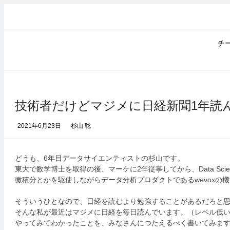
コ
ン
テ
ン
チ
ツ
へ
ス
キ
ッ
技術者だけどマジメに日経新聞1年読
プ
2021年6月23日
杉山 聡
どうも、6年目データサイエンティストの杉山です。
東大で数学博士を取得の後、マーケに2年従事してから、Data Scie
微積分とかを駆使しながらデータ分析プロダクトであるwevoxの
そういうひとなので、日経を読むより勉強することがあるだろと
そんな私が最近はマジメに日経を毎日読んでいます。（レベル低
やってみてわかったことを、みなさんにつたえるべく書いてみま