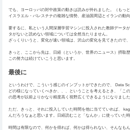
でも、ヨーロッパの対中政策の動きは読みが外れました。（もっ
イスラエル・パレスチナの複雑な情勢、産油国周辺とイランの動
要するに、私という人間深層学習マシンに投入された教師データが1年
タがないと読めない領域については全然当たりません。
ざっくりいうと、変化が速い領域は、沢山の変化を見てきたので
きっと、ここから先は、日経（というか、世界のニュース）摂取
この努力は続けていこうと思います。
最後に
というわけで、こういう感じのインプットができたので、 Data Sci
どの様になっていくべきか、、、ということを考えるとき、「こ
の思考が以前よりかなり精度高く視野広くできるようになりまし
ただ、きっと、それに投入していた時間を他に当てていれば、 kag
んだろうなぁと思います。日経読むこと「なんか」に使っていた
時間は有限なので、何かを得れば、何かは得られない、そんなも