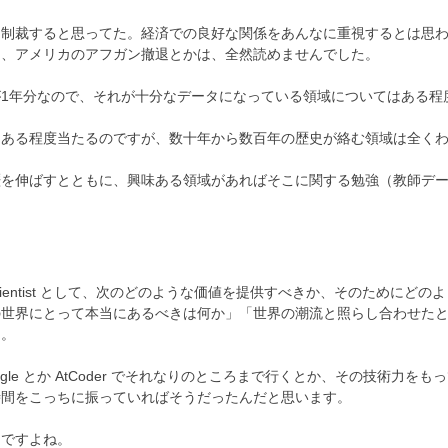
と制裁すると思ってた。経済での良好な関係をあんなに重視するとは思
向、アメリカのアフガン撤退とかは、全然読めませんでした。
分なので、それが十分なデータになっている領域についてはある程度の予測が
、ある程度当たるのですが、数十年から数百年の歴史が絡む領域は全く
歴を伸ばすとともに、興味ある領域があればそこに関する勉強（教師デ
entist として、次のどのような価値を提供すべきか、そのためにどのような
の世界にとって本当にあるべきは何か」「世界の潮流と照らし合わせた
た。
gle とか AtCoder でそれなりのところまで行くとか、その技術力
時間をこっちに振っていればそうだったんだと思います。
んですよね。