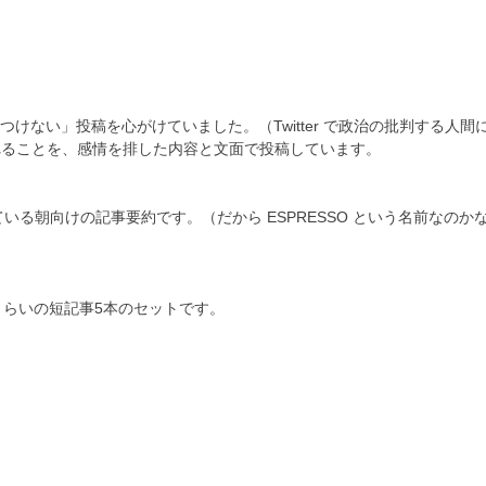
つけない」投稿を心がけていました。（Twitter で政治の批判する人
れることを、感情を排した内容と文面で投稿しています。
T 誌が出している朝向けの記事要約です。（だから ESPRESSO という名前な
rds くらいの短記事5本のセットです。