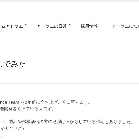
ームアトラエ
アトラエの日常
採用情報
アトラエにつ
んでみた
nce Team を3年前に立ち上げ、今に至ります。
機能開発をやっている人です。
思い、統計や機械学習の方の勉強ばっかりしている時期もありました。
いかもだけど）
す。