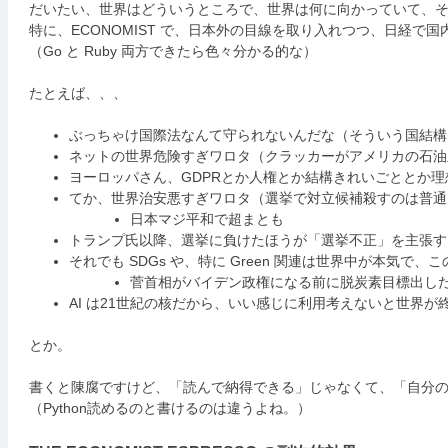
だいたい、世界はどういうところで、世界は何に向かっていて、
特に、ECONOMIST で、日本外の目線を取り入れつつ、日経
（Go と Ruby 両方できたら色々分かる的な）
たとえば、、、
ぶっちゃけ国際法なんて守られないんだな（そういう国結構
ネットの世界危険すぎワロタ（クラッカーがアメリカの石油
ヨーロッパさん、GDPRとか人権とか結構きれいごととか
てか、世界治安悪すぎワロタ（選挙で対立候補殺すのは普通
日本マジ平和で超まとも
トランプ氏以降、選挙に負けたほうが「選挙不正」を主張す
それでも SDGs や、特に Green 関連は世界中が本気
菅首相がバイデン政権になる前に脱炭素目標出し
AI は21世紀の核だから、いい感じに利用考えないと世界が
とか。
書くと陳腐ですけど、「読んで納得できる」じゃなくて、「自分
（Python読めるのと書けるのは違うよね。）