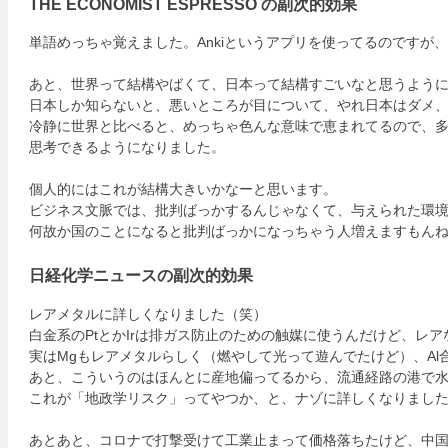
THE ECONOMIST ESPRESSO の副次的効果
単語めっちゃ覚えました。Ankiというアプリを使ってるのですが、
あと、世界って結構やばくて、日本って結構すごいなと思うよう
日本しか知らないと、悪いところが目について、やれ日本はダメ
冷静に世界と比べると、めっちゃ色んな意味で恵まれてるので、
思考できるようになりました。
個人的にはこれが結構大きいかなーと思います。
ビジネス文脈では、批判ばっかするんじゃなくて、与えられた環
何故か国のことになると批判ばっかになっちゃう人増えますもん
日経化学ニュースの副次的効果
レアメタルに詳しくなりました（笑）
白金系のPtとかIrは排ガス防止のための触媒に使うんだけど、
実はMgもレアメタルらしく（燃やして光って遊んでたけど）、Al
あと、こういうのはほんとに産地偏ってるから、流通経路の港で
これが「地政学リスク」ってやつか、と、ナゾに詳しくなりまし
あとあと、コロナで打撃受けて工業止まって価格落ちたけど、中