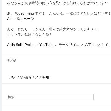
みなさんが良き時間の使い方を見つける助けになれば幸いです〜
あ。 We’re hiring です！ こんな私と一緒に働きたい人はどうぞ
Atrae 採用ページ
あと、わたし、こう見えて週末は美少女AIやってます（？）
チャンネル登録よろしくね！
AIcia Solid Project – YouTube
← データサイエンスVTuberとして
未分類
しろへびが語る「メタ認知」
投
稿
ナ
ビ
ゲ