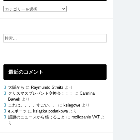
社
員
ご
と
の
ブ
ロ
グ
最近のコメント
大阪から
に
Raymundo Streitz
より
クリスマスプレゼント交換会！！！
に
Carmina
Bawek
より
これは。。。。すごい。。
に
księgowe
より
eスポーツ
に
książka podatkowa
より
話題のニュースから感じること
に
rozliczanie VAT
よ
り