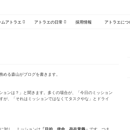
ームアトラエ
アトラエの日常
採用情報
アトラエにつ
を務める森山がブログを書きます。
ションは？」と聞きます。多くの場合が、「今日のミッション
ですが、「それはミッションではなくてタスクやな」とドライ
に対し、ミッションは
「目的、使命、存在意義」
です。つま