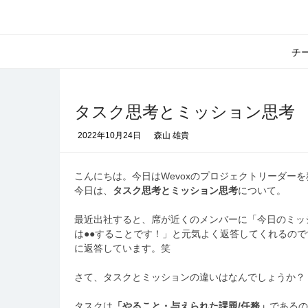
コ
ン
テ
ン
チ
ツ
へ
ス
キ
タスク思考とミッション思考
ッ
2022年10月24日
森山 雄貴
プ
こんにちは。今日はWevoxのプロジェクトリーダー
今日は、
タスク思考とミッション思考
について。
最近出社すると、席が近くのメンバーに「今日のミッ
は●●することです！」と元気よく返答してくれるの
に返答しています。笑
さて、タスクとミッションの違いはなんでしょうか？
タスクは
「やること・与えられた課題/任務」
であるの