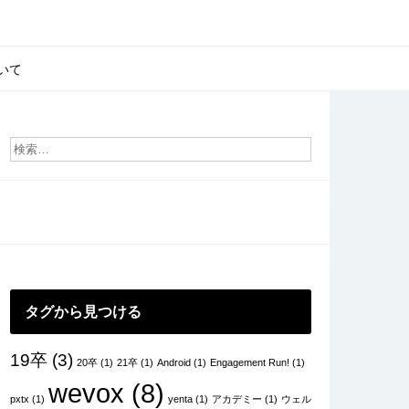
いて
タグから見つける
19卒
(3)
20卒
(1)
21卒
(1)
Android
(1)
Engagement Run!
(1)
wevox
(8)
pxtx
(1)
yenta
(1)
アカデミー
(1)
ウェル