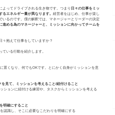
によってドライブされる生き物です。つまり
日々の仕事をミッ
するエネルギー量が異なります。
経営者をはじめ、仕事が楽し
でいるのです。僕の解釈では、マネージャーとリーダーの決定
に進める為のマネージャーと、ミッションに向かってチームを
日々抱えて仕事をしていますか？
っている行動を紹介します。
ろに置くなり、何でもOKです。とにかく自身がミッションを意
スクを見て、ミッションを考えること/紐付けること
ミッションに紐付ける練習や、タスクからミッションを考える
”を明確にすること
かを認識し、そこに必要なこだわりを明確にする