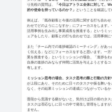
り先程の質問は、
「今日はアトラエ全体に対して、W
的や使命を持っているのか？」
ということを確認して
例えば、「既存顧客と今後の活用に関する打ち合わせ
わせでどのようにこなすか」にフォーカスをします。
活用事例を生み出し事業成長を推進する」というミッ
ェアをしたり、顧客との打ち合わせでは、活用事例に
また「チーム内での進捗確認のミーティング」があっ
く伝える」などにフォーカスをすると思います。一方
業を推進する」というミッションの場合、「進捗をわ
自身の進捗のみならず仲間に活気を与えようとするコ
有します。
ミッション思考の場合、タスク思考の際と行動の方針
が上段にあり、そのために日々のタスクや振る舞いを
なく、その結果ミッションの達成につながっているか
普段から意識する癖がないと、気付けば目の前のタス
タスクは否応なしに日々の中で発生し管理をしますが
ません。