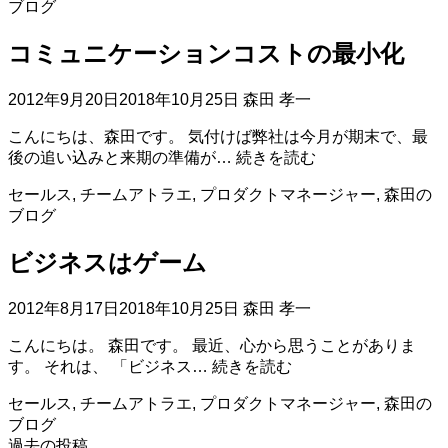
ブログ
ル
に
コミュニケーションコストの最小化
素
直
に
2012年9月20日
2018年10月25日
森田 孝一
こんにちは、森田です。 気付けば弊社は今月が期末で、最
コ
後の追い込みと来期の準備が…
続きを読む
ミ
セールス
,
チームアトラエ
,
プロダクトマネージャー
,
森田の
ュ
ブログ
ニ
ケ
ビジネスはゲーム
ー
シ
ョ
2012年8月17日
2018年10月25日
森田 孝一
ン
こんにちは。 森田です。 最近、心から思うことがありま
コ
ビ
す。 それは、 「ビジネス…
続きを読む
ス
ジ
ト
セールス
,
チームアトラエ
,
プロダクトマネージャー
,
森田の
ネ
の
ブログ
ス
最
過去の投稿