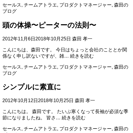
セールス
,
チームアトラエ
,
プロダクトマネージャー
,
森田の
者
ブログ
意
識
頭の体操〜ピーターの法則〜
と
ポ
テ
2012年11月6日
2018年10月25日
森田 孝一
ン
こんにちは、森田です。 今日はちょっと会社のこととか関
ヒ
頭
係なく申し訳ないですが、雑…
続きを読む
ッ
の
ト
セールス
,
チームアトラエ
,
プロダクトマネージャー
,
森田の
体
ブログ
操〜
ピ
シンプルに素直に
ー
タ
ー
2012年10月12日
2018年10月25日
森田 孝一
の
こんにちは。 森田です。 たいぶ寒くなって長袖が必須な季
法
シ
節になりましたね。 皆さ…
続きを読む
則〜
ン
セールス
,
チームアトラエ
,
プロダクトマネージャー
,
森田の
プ