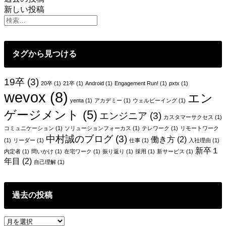
投
は
小
新しい投稿
ゲ
化
稿
ー
ナ
ム
ビ
タグから見つける
ゲ
ー
19卒
(3)
20卒
(1)
21卒
(1)
Android
(1)
Engagement Run!
(1)
pxtx
(1)
wevox
(8)
シ
エン
yenta
(1)
アカデミー
(1)
ウェルビーイング
(1)
ョ
ゲージメント
(5)
エンジニア
(3)
カスタマーサクセス
(1)
ン
コミュニケーション
(1)
ソリューションフォーカス
(1)
テレワーク
(1)
リモートワーク
中村誠のブログ
(3)
働き方
(2)
(1)
リーダー
(1)
仕事
(1)
入社理由
(1)
新卒１
内定者
(1)
問いかけ
(1)
在宅ワーク
(1)
振り返り
(1)
採用
(1)
新サービス
(1)
年目
(2)
自己理解
(1)
過去の投稿
過