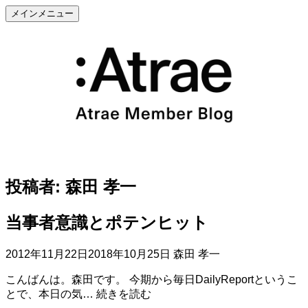
メ
メインメニュー
ニ
コ
ュ
ン
ー
テ
を
ン
展
ツ
開
へ
ス
キ
ッ
プ
投稿者:
森田 孝一
当事者意識とポテンヒット
2012年11月22日
2018年10月25日
森田 孝一
こんばんは。森田です。 今期から毎日DailyReportというこ
当
とで、本日の気…
続きを読む
事