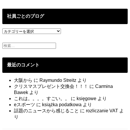
去
の
投
社員ごとのブログ
稿
社
員
ご
と
の
ブ
最近のコメント
ロ
グ
大阪から
に
Raymundo Streitz
より
クリスマスプレゼント交換会！！！
に
Carmina
Bawek
より
これは。。。。すごい。。
に
księgowe
より
eスポーツ
に
książka podatkowa
より
話題のニュースから感じること
に
rozliczanie VAT
よ
り