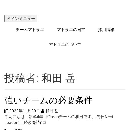
コ
ン
テ
メインメニュー
ン
ツ
チームアトラエ
アトラエの日常
採用情報
へ
ス
キ
アトラエについて
ッ
プ
投稿者:
和田 岳
強いチームの必要条件
2022年11月29日
和田 岳
こんにちは、新卒4年目Greenチームの和田です。 先日Next
強
Leader’…
続きを読む
い