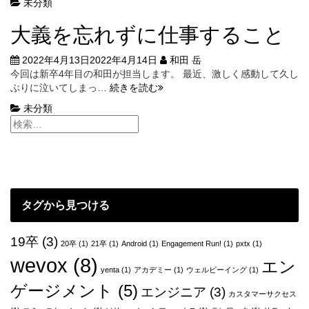
未分類
チ
ー
大義を忘れずに仕事すること
ム
の
2022年4月13日
2022年4月14日
和田 岳
必
今回は新卒4年目の和田が担当します。 最近、激しく感動して久し
要
大
ぶりに泣いてしまっ…
続きを読む
条
義
件
未分類
を
忘
れ
ず
に
仕
事
タグから見つける
す
る
こ
19卒
(3)
20卒
(1)
21卒
(1)
Android
(1)
Engagement Run!
(1)
pxtx
(1)
と
wevox
(8)
エン
yenta
(1)
アカデミー
(1)
ウェルビーイング
(1)
ゲージメント
(5)
エンジニア
(3)
カスタマーサクセス