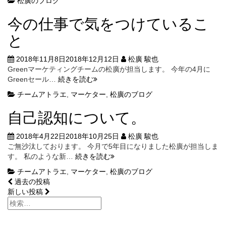
松廣のブログ
は
パ
な
ー
今の仕事で気をつけているこ
く、
ト
「上
ナ
と
手
ー
に
も、
2018年11月8日
2018年12月12日
松廣 駿也
な
同
Greenマーケティングチームの松廣が担当します。 今年の4月に
っ
じ
今
Greenセール…
続きを読む
た
一
の
も
チームアトラエ
,
マーケター
,
松廣のブログ
つ
仕
の
の
事
を
自己認知について。
チ
で
好
ー
気
き
2018年4月22日
2018年10月25日
ム
松廣 駿也
を
に
ご無沙汰しております。 今月で5年目になりました松廣が担当しま
で
つ
な
自
す。 私のような新…
続きを読む
あ
け
る」
己
る
て
チームアトラエ
,
マーケター
,
松廣のブログ
の
認
い
投
過去の投稿
で
知
る
新しい投稿
は
に
稿
こ
無
つ
と
ナ
い
い
か？