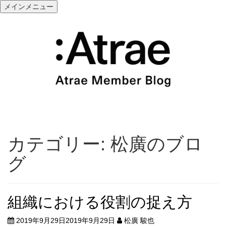
メ
メインメニュー
ニ
コ
ュ
ン
ー
テ
を
ン
展
ツ
開
へ
ス
キ
ッ
プ
カテゴリー:
松廣のブロ
グ
組織における役割の捉え方
2019年9月29日
2019年9月29日
松廣 駿也