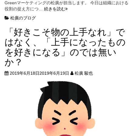
Greenマーケティングの松廣が担当します。 今日は組織における
組
役割の捉え方につ…
続きを読む
織
松廣のブログ
に
お
「好きこそ物の上手なれ」で
け
る
はなく、「上手になったもの
役
を好きになる」のでは無い
割
の
か？
捉
え
2019年6月18日
2019年6月19日
松廣 駿也
方