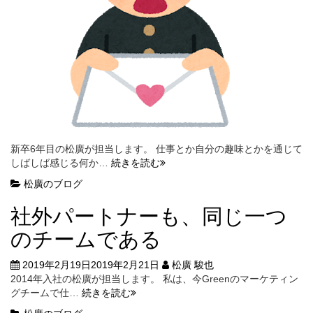
新卒6年目の松廣が担当します。 仕事とか自分の趣味とかを通じて
「好
しばしば感じる何か…
続きを読む
き
松廣のブログ
こ
そ
社外パートナーも、同じ一つ
物
の
のチームである
上
手
2019年2月19日
2019年2月21日
松廣 駿也
な
2014年入社の松廣が担当します。 私は、今Greenのマーケティン
れ」
社
グチームで仕…
続きを読む
で
外