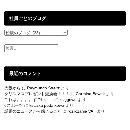
の
投
稿
社員ごとのブログ
社
員
ご
と
の
ブ
ロ
グ
最近のコメント
大阪から
に
Raymundo Streitz
より
クリスマスプレゼント交換会！！！
に
Carmina Bawek
より
これは。。。。すごい。。
に
księgowe
より
eスポーツ
に
książka podatkowa
より
話題のニュースから感じること
に
rozliczanie VAT
より