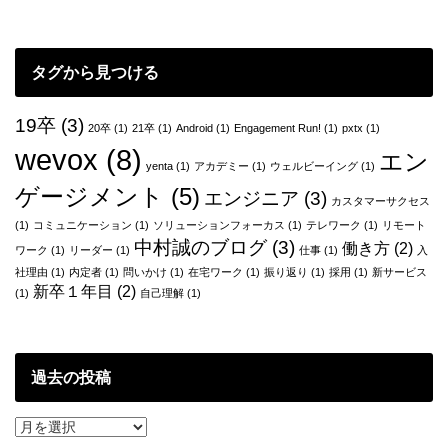
て。
ビ
ゲ
タグから見つける
ー
シ
19卒
(3)
20卒
(1)
21卒
(1)
Android
(1)
Engagement Run!
(1)
pxtx
(1)
ョ
wevox
(8)
エン
yenta
(1)
アカデミー
(1)
ウェルビーイング
(1)
ン
ゲージメント
(5)
エンジニア
(3)
カスタマーサクセス
(1)
コミュニケーション
(1)
ソリューションフォーカス
(1)
テレワーク
(1)
リモート
中村誠のブログ
(3)
働き方
(2)
ワーク
(1)
リーダー
(1)
仕事
(1)
入
社理由
(1)
内定者
(1)
問いかけ
(1)
在宅ワーク
(1)
振り返り
(1)
採用
(1)
新サービス
新卒１年目
(2)
(1)
自己理解
(1)
過去の投稿
過
去