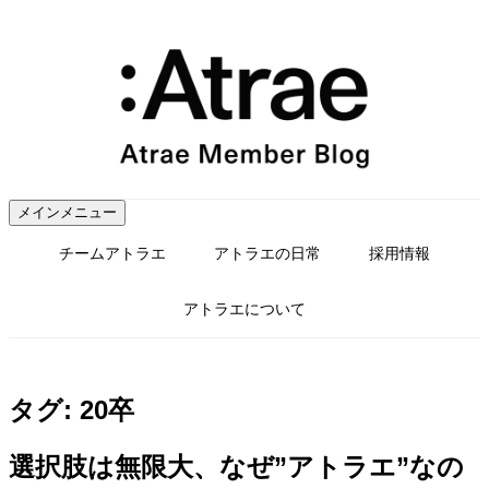
コ
ン
テ
ン
ツ
へ
ス
キ
ッ
メインメニュー
プ
チームアトラエ
アトラエの日常
採用情報
アトラエについて
タグ:
20卒
選択肢は無限大、なぜ”アトラエ”なの