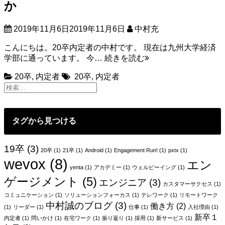
か
2019年11月6日
2019年11月6日
中村充
こんにちは。20卒内定者の中村です。 現在は九州大学経済
選
学部に通っています。 今…
続きを読む
択
20卒
,
内定者
20卒
,
内定者
肢
は
無
限
タグから見つける
大、
な
ぜ”ア
19卒
(3)
20卒
(1)
21卒
(1)
Android
(1)
Engagement Run!
(1)
pxtx
(1)
ト
wevox
(8)
エン
ラ
yenta
(1)
アカデミー
(1)
ウェルビーイング
(1)
エ”な
ゲージメント
(5)
エンジニア
(3)
の
カスタマーサクセス
(1)
か
コミュニケーション
(1)
ソリューションフォーカス
(1)
テレワーク
(1)
リモートワーク
中村誠のブログ
(3)
働き方
(2)
(1)
リーダー
(1)
仕事
(1)
入社理由
(1)
新卒１
内定者
(1)
問いかけ
(1)
在宅ワーク
(1)
振り返り
(1)
採用
(1)
新サービス
(1)