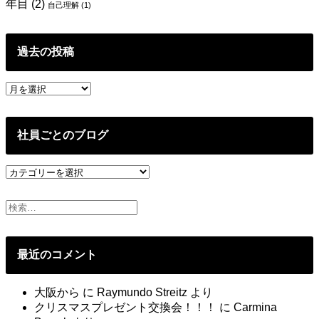
年目
(2)
自己理解
(1)
過去の投稿
過
去
の
投
社員ごとのブログ
稿
社
員
ご
と
の
ブ
最近のコメント
ロ
グ
大阪から
に
Raymundo Streitz
より
クリスマスプレゼント交換会！！！
に
Carmina