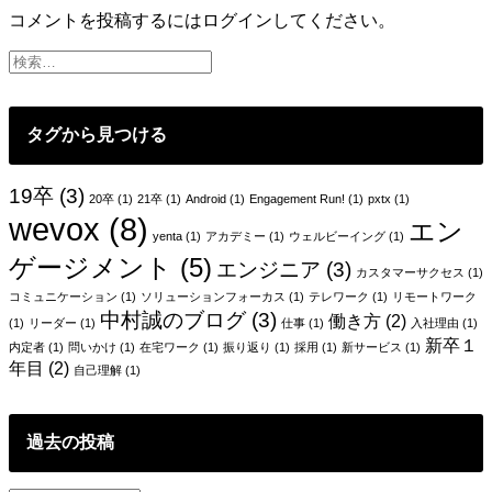
ビ
コメントを投稿するには
ログイン
してください。
ゲ
ー
シ
タグから見つける
ョ
ン
19卒
(3)
20卒
(1)
21卒
(1)
Android
(1)
Engagement Run!
(1)
pxtx
(1)
wevox
(8)
エン
yenta
(1)
アカデミー
(1)
ウェルビーイング
(1)
ゲージメント
(5)
エンジニア
(3)
カスタマーサクセス
(1)
コミュニケーション
(1)
ソリューションフォーカス
(1)
テレワーク
(1)
リモートワーク
中村誠のブログ
(3)
働き方
(2)
(1)
リーダー
(1)
仕事
(1)
入社理由
(1)
新卒１
内定者
(1)
問いかけ
(1)
在宅ワーク
(1)
振り返り
(1)
採用
(1)
新サービス
(1)
年目
(2)
自己理解
(1)
過去の投稿