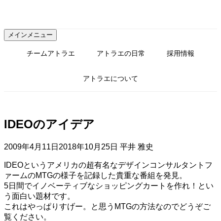
コ
ン
テ
メインメニュー
ン
ツ
チームアトラエ
アトラエの日常
採用情報
へ
ス
アトラエについて
キ
ッ
プ
IDEOのアイデア
2009年4月11日
2018年10月25日
平井 雅史
IDEOというアメリカの超有名なデザインコンサルタントフ
ァームのMTGの様子を記録した貴重な番組を発見。
5日間でイノベーティブなショッピングカートを作れ！とい
う面白い題材です。
これはやっぱりすげー。と思うMTGの方法なのでどうぞご
覧ください。