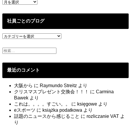
過
去
の
投
社員ごとのブログ
稿
社
員
ご
と
の
ブ
最近のコメント
ロ
グ
大阪から
に
Raymundo Streitz
より
クリスマスプレゼント交換会！！！
に
Carmina
Bawek
より
これは。。。。すごい。。
に
księgowe
より
eスポーツ
に
książka podatkowa
より
話題のニュースから感じること
に
rozliczanie VAT
よ
り