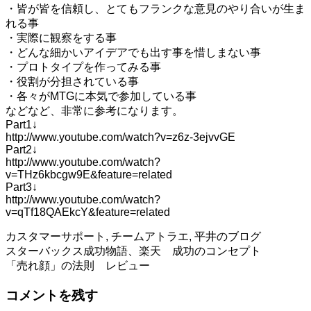
・皆が皆を信頼し、とてもフランクな意見のやり合いが生ま
れる事
・実際に観察をする事
・どんな細かいアイデアでも出す事を惜しまない事
・プロトタイプを作ってみる事
・役割が分担されている事
・各々がMTGに本気で参加している事
などなど、非常に参考になります。
Part1↓
http://www.youtube.com/watch?v=z6z-3ejvvGE
Part2↓
http://www.youtube.com/watch?
v=THz6kbcgw9E&feature=related
Part3↓
http://www.youtube.com/watch?
v=qTf18QAEkcY&feature=related
カスタマーサポート
,
チームアトラエ
,
平井のブログ
投
スターバックス成功物語、楽天 成功のコンセプト
「売れ顔」の法則 レビュー
稿
コメントを残す
ナ