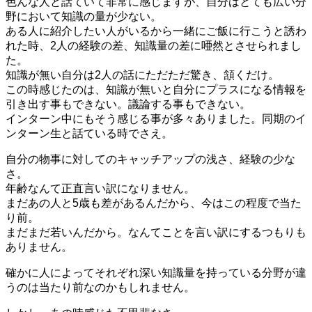
色んな人と話ていて非常に感じますが、自分はとても広い分
野において知識の量が少ない。
ある人に紹介したい人がいるから一緒にご飯に行こうと誘わ
れた時、2人の経験の差、知識量の差に唖然とさせられまし
た。
知識が無い自分は2人の話にただただ驚き、頷くだけ。
この時感じたのは、知識が無いと自分にプラスになる情報を
引き出す事もできない。議論する事もできない。
インターン中にもそう感じる事が多々ありました。同期のイ
ンターン生と話ている時でさえ。
自分の物事に対してのキャッチアップの浅さ、経験の少な
さ。
年齢なんて正直言い訳になりません。
まだあの人と5歳も差があるんだから、今はこの程度で当た
り前。
まだまだ若いんだから。なんてことを言い訳にするつもりも
ありません。
確かに人によってそれぞれ深い知識量を持っている分野が違
うのは当たり前なのかもしれません。