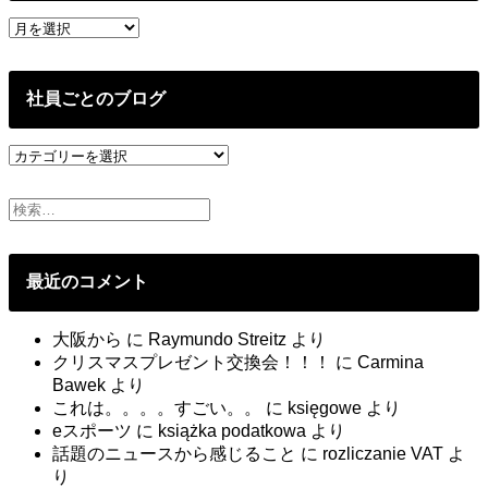
過
去
の
投
社員ごとのブログ
稿
社
員
ご
と
の
ブ
最近のコメント
ロ
グ
大阪から
に
Raymundo Streitz
より
クリスマスプレゼント交換会！！！
に
Carmina
Bawek
より
これは。。。。すごい。。
に
księgowe
より
eスポーツ
に
książka podatkowa
より
話題のニュースから感じること
に
rozliczanie VAT
よ
り