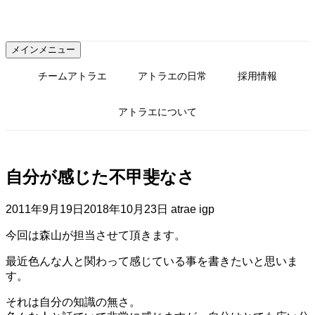
コ
ン
テ
メインメニュー
ン
ツ
チームアトラエ
アトラエの日常
採用情報
へ
ス
アトラエについて
キ
ッ
プ
自分が感じた不甲斐なさ
2011年9月19日
2018年10月23日
atrae igp
今回は森山が担当させて頂きます。
最近色んな人と関わって感じている事を書きたいと思いま
す。
それは自分の知識の無さ。