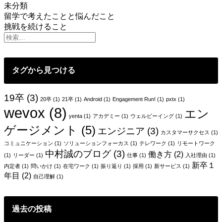
未分類
投
留学で考えたことと悩んだこと
挑戦を続けること
稿
ナ
ビ
タグから見つける
ゲ
ー
19卒
(3)
20卒
(1)
21卒
(1)
Android
(1)
Engagement Run!
(1)
pxtx
(1)
wevox
(8)
シ
エン
yenta
(1)
アカデミー
(1)
ウェルビーイング
(1)
ョ
ゲージメント
(5)
エンジニア
(3)
カスタマーサクセス
(1)
ン
コミュニケーション
(1)
ソリューションフォーカス
(1)
テレワーク
(1)
リモートワーク
中村誠のブログ
(3)
働き方
(2)
(1)
リーダー
(1)
仕事
(1)
入社理由
(1)
新卒１
内定者
(1)
問いかけ
(1)
在宅ワーク
(1)
振り返り
(1)
採用
(1)
新サービス
(1)
年目
(2)
自己理解
(1)
過去の投稿