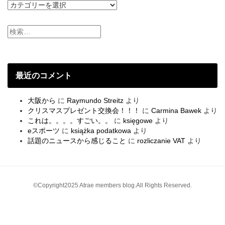
社
員
ご
と
の
ブ
ロ
グ
最近のコメント
大阪から
に
Raymundo Streitz
より
クリスマスプレゼント交換会！！！
に
Carmina Bawek
より
これは。。。。すごい。。
に
księgowe
より
eスポーツ
に
książka podatkowa
より
話題のニュースから感じること
に
rozliczanie VAT
より
©Copyright2025 Atrae members blog.All Rights Reserved.
ペ
ー