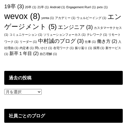
シ
19卒
(3)
20卒
(1)
21卒
(1)
Android
(1)
Engagement Run!
(1)
pxtx
(1)
ョ
wevox
(8)
エン
yenta
(1)
アカデミー
(1)
ウェルビーイング
(1)
ン
ゲージメント
(5)
エンジニア
(3)
カスタマーサクセス
(1)
コミュニケーション
(1)
ソリューションフォーカス
(1)
テレワーク
(1)
リモート
中村誠のブログ
(3)
働き方
(2)
ワーク
(1)
リーダー
(1)
仕事
(1)
入
社理由
(1)
内定者
(1)
問いかけ
(1)
在宅ワーク
(1)
振り返り
(1)
採用
(1)
新サービス
新卒１年目
(2)
(1)
自己理解
(1)
過去の投稿
過
去
の
投
稿
社員ごとのブログ