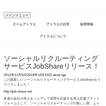
コ
ン
テ
メインメニュー
ン
ツ
チームアトラエ
アトラエの日常
採用情報
へ
ス
キ
アトラエについて
ッ
プ
ソーシャルリクルーティング
サービスJobShareリリース！
2012年12月5日
2018年10月23日
atrae igp
この度新しいソーシャルリクルーティングサービスJobShareをリ
リースしました！
http://job-share.net
友達の会社の求人をシェアして採用を応援する求人応援プラット
フォームとして、ソーシャルリクルーティングの新しい形、より