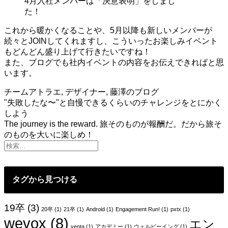
4月入社メンバーは「決意表明」をしまし
た！
これから暖かくなることや、5月以降も新しいメンバーが
続々とJOINしてくれますし、こういったお楽しみイベント
もどんどん盛り上げて行きたいですね！
また、ブログでも社内イベントの内容をお伝えできればと思
います。
チームアトラエ
,
デザイナー
,
藤澤のブログ
投
"失敗したな〜"と自慢できるくらいのチャレンジをとにかく
しよう
稿
The journey is the reward. 旅そのものが報酬だ。だから旅そ
のものを大いに楽しめ！
ナ
ビ
ゲ
タグから見つける
ー
シ
19卒
(3)
20卒
(1)
21卒
(1)
Android
(1)
Engagement Run!
(1)
pxtx
(1)
ョ
wevox
(8)
エン
yenta
(1)
アカデミー
(1)
ウェルビーイング
(1)