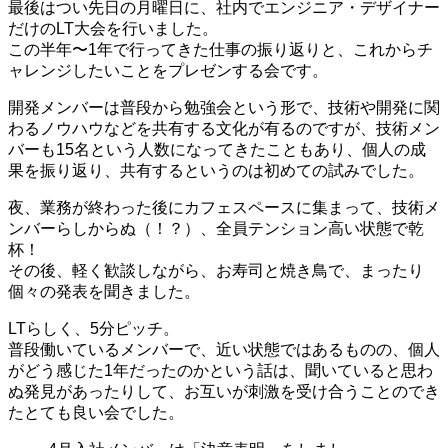
最後はつい先日の月曜日に、社内でエンジニア・デザイナー
だけのLT大会を行いました。
この半年〜1年で行ってきた仕事の振り返りと、これからチ
ャレンジしたいことをプレゼンする会です。
開発メンバーは普段から勉強会という形で、技術や開発に関
わるノウハウなどを共有する文化が有るのですが、技術メン
バーも15名という人数になってきたこともあり、個人の成
果を振り返り、共有するというのは初めての試みでした。
夜、業務が終わった後にカフェスペースに集まって、技術メ
ンバーらしからぬ（！？）、全員テンション高い状態で乾
杯！
その後、軽く歓談しながら、お寿司と焼き鳥で、まったり
個々の発表を聞きました。
LTらしく、5分ピッチ。
普段働いているメンバーで、近い状態ではあるものの、個人
がどう感じた1年だったのかという話は、聞いていると思わ
ぬ発見があったりして、お互いが刺激を受け合うことのでき
たとても良い会でした。