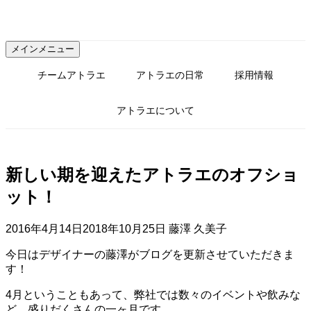
コ
ン
テ
メインメニュー
ン
ツ
チームアトラエ
アトラエの日常
採用情報
へ
ス
アトラエについて
キ
ッ
プ
新しい期を迎えたアトラエのオフショ
ット！
2016年4月14日
2018年10月25日
藤澤 久美子
今日はデザイナーの藤澤がブログを更新させていただきま
す！
4月ということもあって、弊社では数々のイベントや飲みな
ど、盛りだくさんの一ヶ月です。