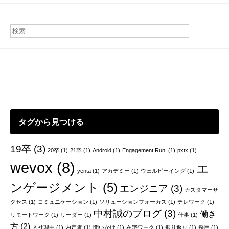
稿
ナ
ビ
ゲ
ー
シ
ョ
タグから見つける
ン
19卒
(3)
20卒
(1)
21卒
(1)
Android
(1)
Engagement Run!
(1)
pxtx
(1)
wevox
(8)
エ
yenta
(1)
アカデミー
(1)
ウェルビーイング
(1)
ンゲージメント
(5)
エンジニア
(3)
カスタマーサ
クセス
(1)
コミュニケーション
(1)
ソリューションフォーカス
(1)
テレワーク
(1)
中村誠のブログ
(3)
働き
リモートワーク
(1)
リーダー
(1)
仕事
(1)
方
(2)
入社理由
(1)
内定者
(1)
問いかけ
(1)
在宅ワーク
(1)
振り返り
(1)
採用
(1)