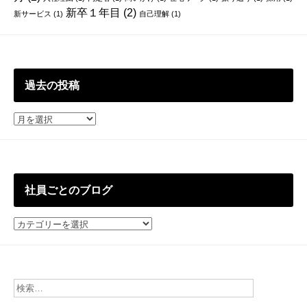
新卒１年目
(2)
新サービス
(1)
自己理解
(1)
過去の投稿
過
去
の
投
稿
社員ごとのブログ
社
員
ご
と
の
ブ
ロ