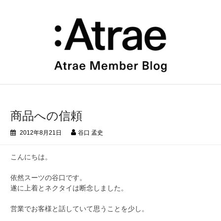
コ
ン
テ
ン
ツ
へ
ス
キ
ッ
プ
商品への信頼
2012年8月21日
谷口 孟史
こんにちは。
依然スーツの谷口です。
遂に上着とネクタイは断念しました。
営業でお客様と話していて思うことを少し。