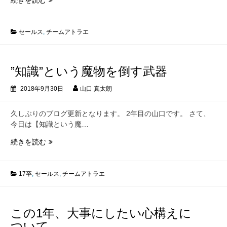
ッ
コ
イ
セールス
,
チームアトラエ
イ
チ
ー
”知識”という魔物を倒す武器
ム
で
2018年9月30日
山口 真太朗
あ
る
久しぶりのブログ更新となります。 2年目の山口です。 さて、
た
今日は【知識という魔…
め
に
”知
続きを読む
識”と
い
う
17卒
,
セールス
,
チームアトラエ
魔
物
を
この1年、大事にしたい心構えに
倒
ついて
す