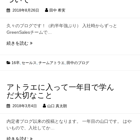
武
2018年8月26日
田中 希実
器
久々のブログです！（約半年強ぶり） 入社時からずっと
GreenSalesチームで…
こ
続きを読む
の
1
年、
16卒
,
セールス
,
チームアトラエ
,
田中のブログ
大
事
に
アトラエに入って一年目で学ん
し
だ大切なこと
た
い
2018年3月4日
山口 真太朗
心
構
内定者ブログ以来の投稿となります。 一年目の山口です。 はや
え
いもので、入社してか…
に
つ
ア
続きを読む