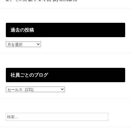
過去の投稿
過
去
の
投
稿
社員ごとのブログ
社
員
ご
と
の
ブ
ロ
グ