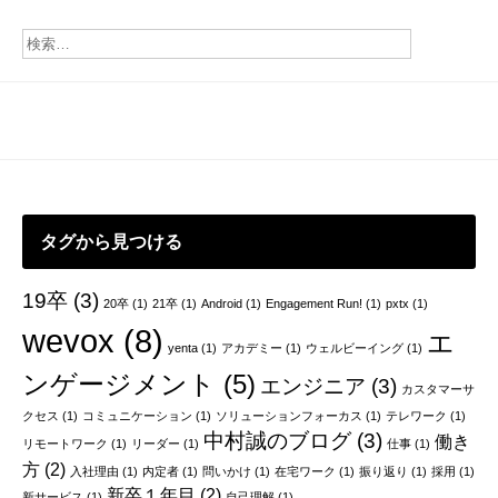
年
ナ
目
ビ
の
所
ゲ
感
ー
シ
ョ
タグから見つける
ン
19卒
(3)
20卒
(1)
21卒
(1)
Android
(1)
Engagement Run!
(1)
pxtx
(1)
wevox
(8)
エ
yenta
(1)
アカデミー
(1)
ウェルビーイング
(1)
ンゲージメント
(5)
エンジニア
(3)
カスタマーサ
クセス
(1)
コミュニケーション
(1)
ソリューションフォーカス
(1)
テレワーク
(1)
中村誠のブログ
(3)
働き
リモートワーク
(1)
リーダー
(1)
仕事
(1)
方
(2)
入社理由
(1)
内定者
(1)
問いかけ
(1)
在宅ワーク
(1)
振り返り
(1)
採用
(1)
新卒１年目
(2)
新サービス
(1)
自己理解
(1)