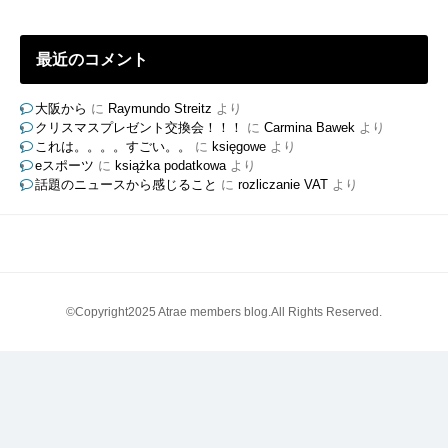
最近のコメント
大阪から
に
Raymundo Streitz
より
クリスマスプレゼント交換会！！！
に
Carmina Bawek
より
これは。。。。すごい。。
に
księgowe
より
eスポーツ
に
książka podatkowa
より
話題のニュースから感じること
に
rozliczanie VAT
より
©Copyright2025 Atrae members blog.All Rights Reserved.