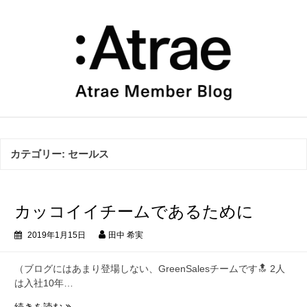
コ
ン
テ
ン
ツ
へ
ス
キ
ッ
プ
カテゴリー:
セールス
カッコイイチームであるために
2019年1月15日
田中 希実
（ブログにはあまり登場しない、GreenSalesチームです🔝 2人
は入社10年…
カ
続きを読む