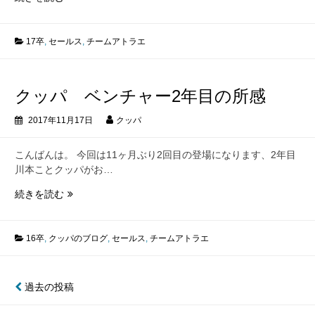
い
ト
て
ラ
エ
17卒
,
セールス
,
チームアトラエ
に
入
っ
クッパ ベンチャー2年目の所感
て
一
2017年11月17日
クッパ
年
目
こんばんは。 今回は11ヶ月ぶり2回目の登場になります、2年目
で
川本ことクッパがお…
学
ん
ク
続きを読む
だ
ッ
大
パ
切
ベ
16卒
,
クッパのブログ
,
セールス
,
チームアトラエ
な
ン
こ
チ
と
ャ
投
過去の投稿
ー
稿
2