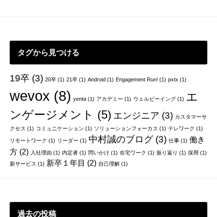
ー
シ
ョ
タグから見つける
ン
19卒
(3)
20卒
(1)
21卒
(1)
Android
(1)
Engagement Run!
(1)
pxtx
(1)
wevox
(8)
エ
yenta
(1)
アカデミー
(1)
ウェルビーイング
(1)
ンゲージメント
(5)
エンジニア
(3)
カスタマーサ
クセス
(1)
コミュニケーション
(1)
ソリューションフォーカス
(1)
テレワーク
(1)
中村誠のブログ
(3)
働き
リモートワーク
(1)
リーダー
(1)
仕事
(1)
方
(2)
入社理由
(1)
内定者
(1)
問いかけ
(1)
在宅ワーク
(1)
振り返り
(1)
採用
(1)
新卒１年目
(2)
新サービス
(1)
自己理解
(1)
過去の投稿