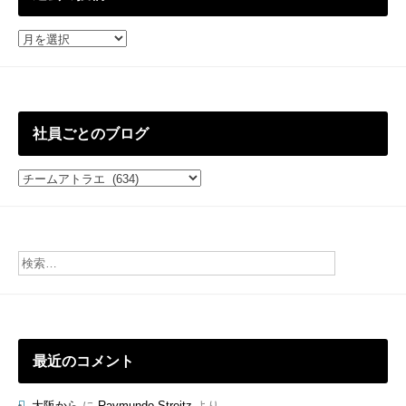
過
去
の
投
稿
社員ごとのブログ
社
員
ご
と
の
ブ
ロ
グ
最近のコメント
大阪から
に
Raymundo Streitz
より