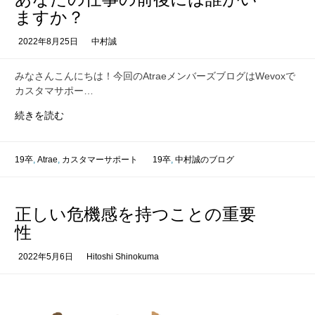
間
ますか？
×
打
2022年8月25日
中村誠
席
数
みなさんこんにちは！今回のAtraeメンバーズブログはWevoxで
=
カスタマサポー…
あ
続きを読む
な
た
の
19卒
,
Atrae
,
カスタマーサポート
19卒
,
中村誠のブログ
仕
事
の
正しい危機感を持つことの重要
前
性
後
に
2022年5月6日
Hitoshi Shinokuma
は
誰
が
い