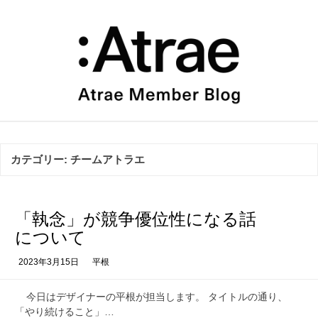
コ
ン
テ
ン
ツ
へ
ス
キ
ッ
プ
カテゴリー:
チームアトラエ
「執念」が競争優位性になる話
について
2023年3月15日
平根
今日はデザイナーの平根が担当します。 タイトルの通り、
「やり続けること」…