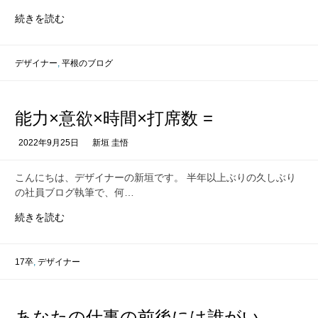
「執
続きを読む
念」
が
競
デザイナー
,
平根のブログ
争
優
位
能力×意欲×時間×打席数 =
性
に
2022年9月25日
新垣 圭悟
な
る
こんにちは、デザイナーの新垣です。 半年以上ぶりの久しぶり
話
の社員ブログ執筆で、何…
に
つ
能
続きを読む
い
力
て
×
意
17卒
,
デザイナー
欲
×
時
あなたの仕事の前後には誰がい