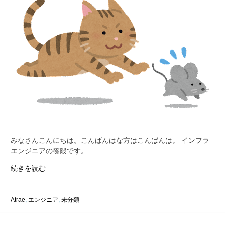
ま
す
か？
みなさんこんにちは。こんばんはな方はこんばんは。 インフラ
エンジニアの篠隈です。…
正
続きを読む
し
い
危
Atrae
,
エンジニア
,
未分類
機
感