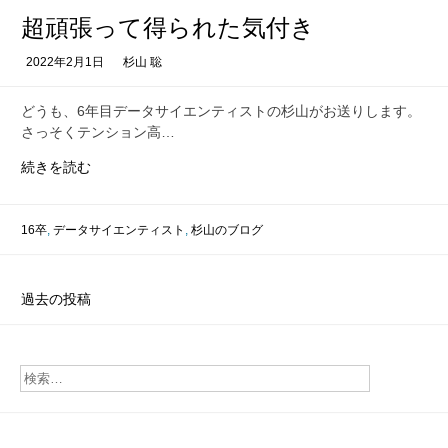
を
超頑張って得られた気付き
持
つ
2022年2月1日
杉山 聡
こ
と
どうも、6年目データサイエンティストの杉山がお送りします。
の
さっそくテンション高…
重
要
超
続きを読む
性
頑
張
っ
16卒
,
データサイエンティスト
,
杉山のブログ
て
得
ら
投
過去の投稿
れ
稿
た
気
ナ
付
ビ
き
ゲ