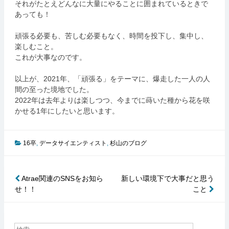
それがたとえどんなに大量にやることに囲まれているときで
あっても！
頑張る必要も、苦しむ必要もなく、時間を投下し、集中し、
楽しむこと。
これが大事なのです。
以上が、2021年、「頑張る」をテーマに、爆走した一人の人
間の至った境地でした。
2022年は去年よりは楽しつつ、今までに蒔いた種から花を咲
かせる1年にしたいと思います。
16卒
,
データサイエンティスト
,
杉山のブログ
Atrae関連のSNSをお知ら
新しい環境下で大事だと思う
投
せ！！
こと
稿
ナ
ビ