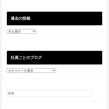
過去の投稿
過
去
の
投
稿
社員ごとのブログ
社
員
ご
と
の
ブ
ロ
グ