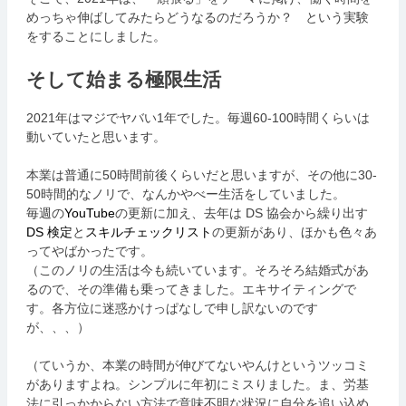
めっちゃ伸ばしてみたらどうなるのだろうか？ という実験
をすることにしました。
そして始まる極限生活
2021年はマジでヤバい1年でした。毎週60-100時間くらいは
動いていたと思います。
本業は普通に50時間前後くらいだと思いますが、その他に30-
50時間的なノリで、なんかやべー生活をしていました。
毎週の
YouTube
の更新に加え、去年は DS 協会から繰り出す
DS 検定
と
スキルチェックリスト
の更新があり、ほかも色々あ
ってやばかったです。
（このノリの生活は今も続いています。そろそろ結婚式があ
るので、その準備も乗ってきました。エキサイティングで
す。各方位に迷惑かけっぱなしで申し訳ないのです
が、、、）
（ていうか、本業の時間が伸びてないやんけというツッコミ
がありますよね。シンプルに年初にミスりました。ま、労基
法に引っかからない方法で意味不明な状況に自分を追い込め