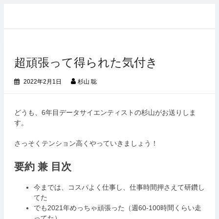
コ
ン
テ
ン
ツ
超頑張って得られた気付き
へ
ス
キ
2022年2月1日
杉山 聡
ッ
プ
どうも、6年目データサイエンティストの杉山がお送りしま
す。
さっそくテンション高くやっていきましょう！
要約 兼 目次
今までは、コスパよく仕事し、仕事時間押さえて研鑽し
てた
でも2021年めっちゃ頑張った（週60-100時間くらい走
ってた）