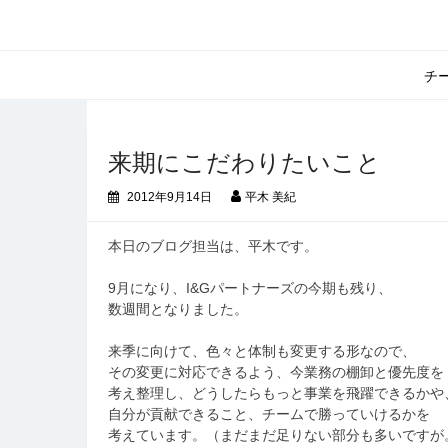
コ
ン
テ
ン
チ
ツ
へ
ス
キ
来期にこだわりたいこと
ッ
2012年9月14日
平木 美紀
プ
本日のブログ担当は、平木です。
9月になり、I&Gパートナーズの今期も残り、
数週間となりました。
来季に向けて、色々と体制も変更する形なので、
その変更に対応できるよう、今業務の棚卸と優先度を
考え整理し、どうしたらもっと事業を飛躍できるかや
自分が貢献できること、チームで勝っていけるかを
考えています。（まだまだ足りない部分も多いですが