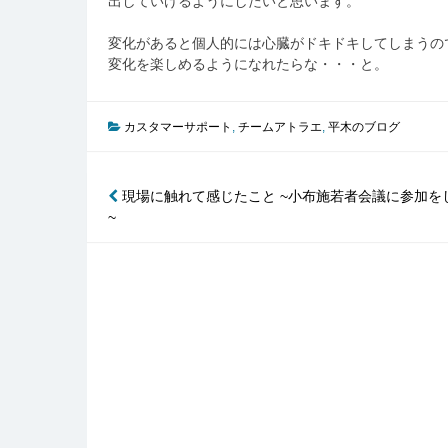
出していけるようにしたいと思います。
変化があると個人的には心臓がドキドキしてしまうの
変化を楽しめるようになれたらな・・・と。
カスタマーサポート
,
チームアトラエ
,
平木のブログ
投
現場に触れて感じたこと ~小布施若者会議に参加を
~
稿
ナ
ビ
ゲ
ー
シ
ョ