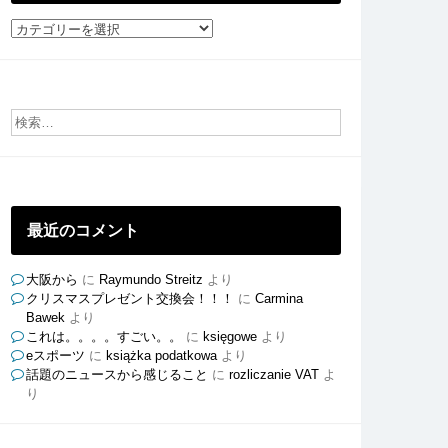
社
員
ご
と
の
ブ
ロ
グ
最近のコメント
大阪から
に
Raymundo Streitz
より
クリスマスプレゼント交換会！！！
に
Carmina
Bawek
より
これは。。。。すごい。。
に
księgowe
より
eスポーツ
に
książka podatkowa
より
話題のニュースから感じること
に
rozliczanie VAT
よ
り