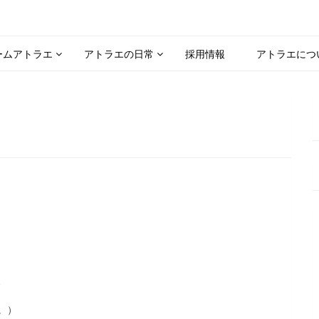
ームアトラエ
アトラエの日常
採用情報
アトラエにつ
、
。）