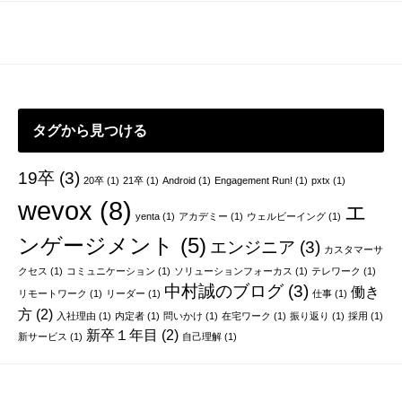
ゲ
ー
シ
ョ
ン
タグから見つける
19卒
(3)
20卒
(1)
21卒
(1)
Android
(1)
Engagement Run!
(1)
pxtx
(1)
wevox
(8)
エ
yenta
(1)
アカデミー
(1)
ウェルビーイング
(1)
ンゲージメント
(5)
エンジニア
(3)
カスタマーサ
クセス
(1)
コミュニケーション
(1)
ソリューションフォーカス
(1)
テレワーク
(1)
中村誠のブログ
(3)
働き
リモートワーク
(1)
リーダー
(1)
仕事
(1)
方
(2)
入社理由
(1)
内定者
(1)
問いかけ
(1)
在宅ワーク
(1)
振り返り
(1)
採用
(1)
新卒１年目
(2)
新サービス
(1)
自己理解
(1)