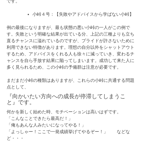
です。
小峠４号：【失敗やアドバイスから学ばない小峠】
例の最後になりますが、最も状態の悪い小峠の一人がこの例で
す。失敗という明確な結果が出ている分、上記の三種よりも立ち
直るチャンスに溢れているのですが、プライドが許さないために
利用できない特徴があります。理想の自分以外をシャットアウト
するため、アドバイスをくれる人も徐々に減っていき、変わるチ
ャンスを自ら手放す結果に陥ってしまいます。成功して来た人に
多く見られるため、この小峠の予備群は注意が必要です。
まだまだ小峠の種類はありますが、これらの小峠に共通する問題
点として、
『向かいたい方向への成長が停滞してしまうこ
と』です。
何かを新しく始めた時、モチベーションは高いはずです。
「こんなことできたら最高だ！」
「俺もあんな人みたいになってやる！」
「よっしゃー！ここで一発成績挙げてやるぞー！」 などな
ど・・・