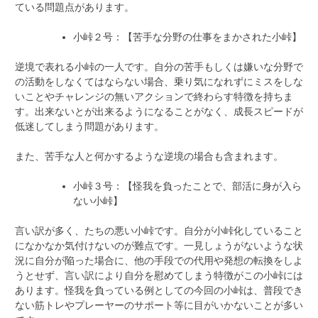
ている問題点があります。
小峠２号：【苦手な分野の仕事をまかされた小峠】
逆境で表れる小峠の一人です。自分の苦手もしくは嫌いな分野で
の活動をしなくてはならない場合、乗り気になれずにミスをしな
いことやチャレンジの無いアクションで終わらす特徴を持ちま
す。出来ないとが出来るようになることがなく、成長スピードが
低迷してしまう問題があります。
また、苦手な人と何かするような逆境の場合も含まれます。
小峠３号：【怪我を負ったことで、部活に身が入ら
ない小峠】
言い訳が多く、たちの悪い小峠です。自分が小峠化していること
になかなか気付けないのが難点です。一見しょうがないような状
況に自分が陥った場合に、他の手段での代用や発想の転換をしよ
うとせず、言い訳により自分を慰めてしまう特徴がこの小峠には
あります。怪我を負っている例としての今回の小峠は、普段でき
ない筋トレやプレーヤーのサポート等に目がいかないことが多い