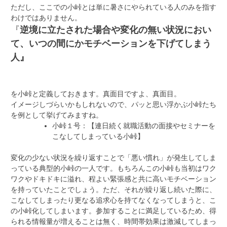
ただし、ここでの小峠とは単に暑さにやられている人のみを指す
わけではありません。
『
逆境に立たされた場合や変化の無い状況におい
て、いつの間にかモチベーションを下げてしまう
人』
を小峠と定義しておきます。真面目ですよ、真面目。
イメージしづらいかもしれないので、パッと思い浮かぶ小峠たち
を例として挙げてみますね。
小峠１号：【連日続く就職活動の面接やセミナーを
こなしてしまっている小峠】
変化の少ない状況を繰り返すことで「悪い慣れ」が発生してしま
っている典型的小峠の一人です。もちろんこの小峠も当初はワク
ワクやドキドキに溢れ、程よい緊張感と共に高いモチベーション
を持っていたことでしょう。ただ、それが繰り返し続いた際に、
こなしてしまったり更なる追求心を持てなくなってしまうと、こ
の小峠化してしまいます。参加することに満足しているため、得
られる情報量が増えることは無く、時間帯効果は激減してしまっ