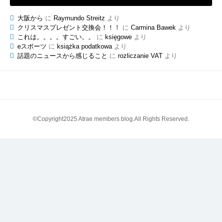
大阪から
に
Raymundo Streitz
より
クリスマスプレゼント交換会！！！
に
Carmina Bawek
より
これは。。。。すごい。。
に
księgowe
より
eスポーツ
に
książka podatkowa
より
話題のニュースから感じること
に
rozliczanie VAT
より
©Copyright2025 Atrae members blog.All Rights Reserved.