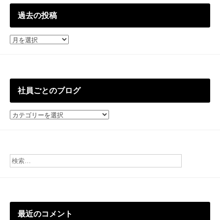
過去の投稿
過
去
の
投
稿
社員ごとのブログ
社
員
ご
と
の
ブ
ロ
グ
最近のコメント