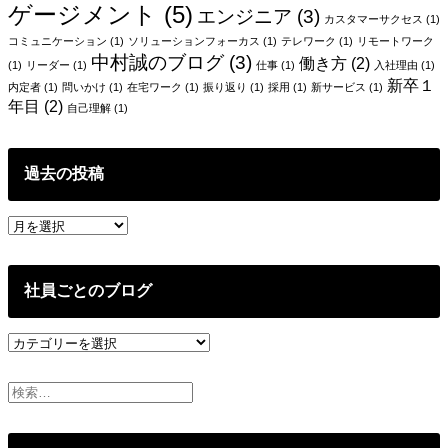
ョ
ゲージメント
(5)
エンジニア
(3)
カスタマーサクセス
(1)
ン
コミュニケーション
(1)
ソリューションフォーカス
(1)
テレワーク
(1)
リモートワーク
中村誠のブログ
(3)
働き方
(2)
(1)
リーダー
(1)
仕事
(1)
入社理由
(1)
新卒１
内定者
(1)
問いかけ
(1)
在宅ワーク
(1)
振り返り
(1)
採用
(1)
新サービス
(1)
年目
(2)
自己理解
(1)
過去の投稿
過
去
の
投
社員ごとのブログ
稿
社
員
ご
と
の
ブ