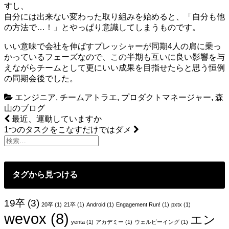
すし、
自分には出来ない変わった取り組みを始めると、「自分も他
の方法で…！」とやっぱり意識してしまうものです。
いい意味で会社を伸ばすプレッシャーが同期4人の肩に乗っ
かっているフェーズなので、この半期も互いに良い影響を与
えながらチームとして更にいい成果を目指せたらと思う恒例
の同期会後でした。
エンジニア
,
チームアトラエ
,
プロダクトマネージャー
,
森
山のブログ
投
最近、運動していますか
1つのタスクをこなすだけではダメ
稿
ナ
ビ
タグから見つける
ゲ
ー
19卒
(3)
20卒
(1)
21卒
(1)
Android
(1)
Engagement Run!
(1)
pxtx
(1)
wevox
(8)
シ
エン
yenta
(1)
アカデミー
(1)
ウェルビーイング
(1)