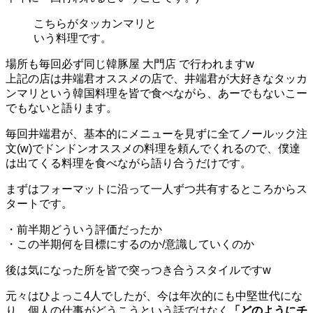
こちらがタッカンマリと
いう料理です。
場所も毎回必ず同じ
韓豚屋 大門店
で行われますw
上記の店は井端君オススメの店で、井端君が大好きなタッカ
ンマリという韓国料理を皆で食べながら、あーでもないこー
でもないと語ります。
毎回井端君が、基本的にメニューを見ずに全てノールック注
文(w)でドンドンオススメの料理を頼んでくれるので、僕達
は出てくる料理を食べながら語り合うだけです。
まずはフォーマットに沿って一人ずつ共有するところからス
タートです。
・前半期どういう評価だったか
・この半期何を目標にするのか/意識していくのか
後は気になった所を皆で突っつき合うスタイルですw
元々はひよっこ4人でしたが、今は年次的にも中堅世代にな
り、個人の仕事がどうこうという話ではなく
「どのようにチ