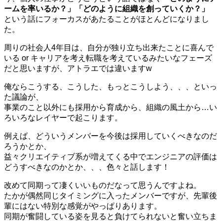
ームを率いるか？」「どのように組織を創っていくか？」
という話にフォーカスがあたることがほとんどになりまし
た。
周りの社会人4年目は、自分が独り立ち出来たことに喜んで
いる or キャリアを考え転職を考えているみたいなフェーズ
だと思いますが、アトラエでは違いますw
俺ならこうする、こうした、もっとこうしよう、、、といっ
た議論が、
事業のこと以外にも採用から育成から、組織の風土から…い
ろいろなレイヤーで起こります。
例えば、
どういうメンバーを今後は採用していくべきなのだ
ろうかとか、
益々クリエイティブ系が増えてくる中でエンジニアの評価は
どうすべきなのかとか、、、色々と話します！
改めて同期って凄くいいものだなって思うんですよね。
たかが偶然同じタイミングに入ったメンバーですが、先輩後
輩にはない特別な感覚がやっぱりあります。
同期が奮闘している姿を見ると負けてられないと奮い立ちま