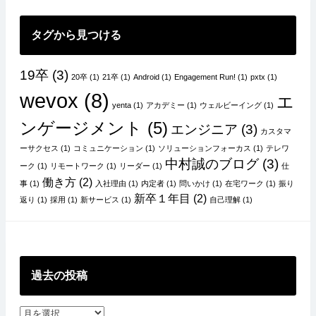
ン
タグから見つける
19卒
(3)
20卒
(1)
21卒
(1)
Android
(1)
Engagement Run!
(1)
pxtx
(1)
wevox
(8)
エ
yenta
(1)
アカデミー
(1)
ウェルビーイング
(1)
ンゲージメント
(5)
エンジニア
(3)
カスタマ
ーサクセス
(1)
コミュニケーション
(1)
ソリューションフォーカス
(1)
テレワ
中村誠のブログ
(3)
ーク
(1)
リモートワーク
(1)
リーダー
(1)
仕
働き方
(2)
事
(1)
入社理由
(1)
内定者
(1)
問いかけ
(1)
在宅ワーク
(1)
振り
新卒１年目
(2)
返り
(1)
採用
(1)
新サービス
(1)
自己理解
(1)
過去の投稿
過