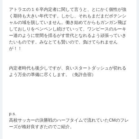
アトラエの１６卒内定者に関して言うと、とにかく個性が強
く期待も大きい年代です。しかし、それもまだまだポテンシ
ャルの域を脱していません。働き始めてからもガンガン飛ば
しておしりをペンペンし続けていって、ワンピースのルーキ
ー達のように世間を揺るがす世代となれるよう頑張っていき
たいものです。みなとても賢いので、負けてられません
が！！
内定者時代も後少しですが、
良いスタートダッシュが切れる
よう万全の準備に尽くします。（免許合宿）
p.s.
CM
高校サッカーの決勝戦のハーフタイムで流れていた
のフレ
ーズが格好良すぎたのでご紹介。