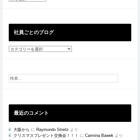
去
の
投
稿
社員ごとのブログ
社
員
ご
と
の
ブ
ロ
グ
最近のコメント
大阪から
に
Raymundo Streitz
より
クリスマスプレゼント交換会！！！
に
Carmina Bawek
より