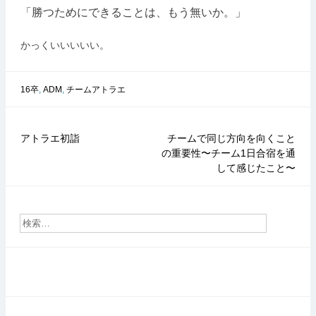
「勝つためにできることは、もう無いか。」
かっくいいいいい。
16卒
,
ADM
,
チームアトラエ
アトラエ初詣
チームで同じ方向を向くこと
投
の重要性〜チーム1日合宿を通
稿
して感じたこと〜
ナ
ビ
ゲ
ー
シ
ョ