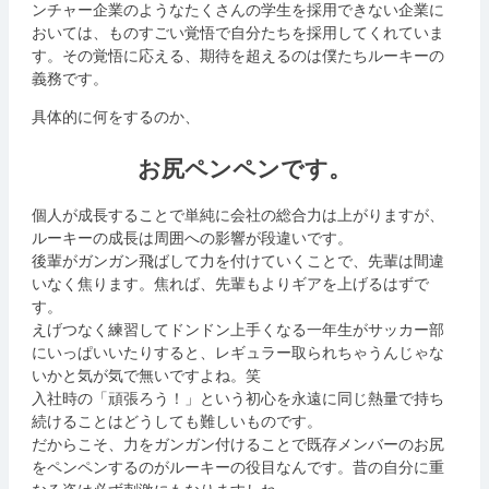
ンチャー企業のようなたくさんの学生を採用できない企業に
おいては、ものすごい覚悟で自分たちを採用してくれていま
す。その覚悟に応える、期待を超えるのは僕たちルーキーの
義務です。
具体的に何をするのか、
お尻ペンペンです。
個人が成長することで
単純に会社の総合力は上がりますが、
ルーキーの成長は周囲への影響が段違いです。
後輩がガンガン飛ばして力を付けていくことで、先輩は間違
いなく焦ります。
焦れば、先輩もよりギアを上げるはずで
す。
えげつなく練習してドンドン上手くなる一年生がサッカー部
にいっぱいいたりすると、レギュラー取られちゃうんじゃな
いかと気が気で無いですよね。笑
入社時の「頑張ろう！」という初心を永遠に同じ熱量で持ち
続けることはどうしても難しいものです。
だからこそ、力をガンガン付けることで既存メンバーのお尻
をペンペンするのがルーキーの役目なんです。昔の自分に重