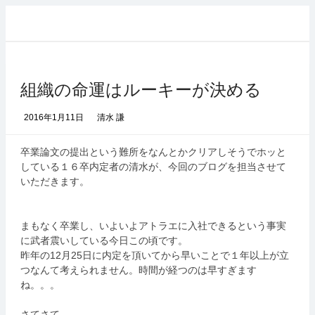
コ
ン
テ
ン
ツ
組織の命運はルーキーが決める
へ
ス
キ
2016年1月11日
清水 謙
ッ
プ
卒業論文の提出という難所をなんとかクリアしそうでホッと
している１６卒内定者の清水が、今回のブログを担当させて
いただきます。
まもなく卒業し、いよいよアトラエに入社できるという事実
に武者震いしている今日この頃です。
12
25
昨年の
月
日に内定を頂いてから早いことで１年以上が立
つなんて考えられません。時間が経つのは早すぎます
ね。。。
さてさて、