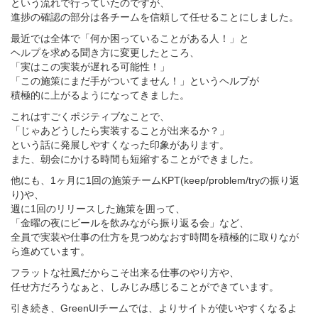
という流れで行っていたのですが、
進捗の確認の部分は各チームを信頼して任せることにしました。
最近では全体で「何か困っていることがある人！」と
ヘルプを求める聞き方に変更したところ、
「実はこの実装が遅れる可能性！」
「この施策にまだ手がついてません！」というヘルプが
積極的に上がるようになってきました。
これはすごくポジティブなことで、
「じゃあどうしたら実装することが出来るか？」
という話に発展しやすくなった印象があります。
また、朝会にかける時間も短縮することができました。
他にも、1ヶ月に1回の施策チームKPT(keep/problem/tryの振り返
り)や、
週に1回のリリースした施策を囲って、
「金曜の夜にビールを飲みながら振り返る会」など、
全員で実装や仕事の仕方を見つめなおす時間を積極的に取りなが
ら進めています。
フラットな社風だからこそ出来る仕事のやり方や、
任せ方だろうなぁと、しみじみ感じることができています。
引き続き、GreenUIチームでは、よりサイトが使いやすくなるよ