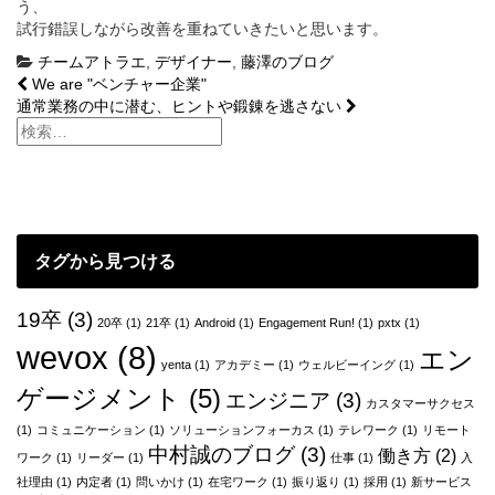
う、
試行錯誤しながら改善を重ねていきたいと思います。
チームアトラエ
,
デザイナー
,
藤澤のブログ
投
We are "ベンチャー企業"
通常業務の中に潜む、ヒントや鍛錬を逃さない
稿
ナ
ビ
ゲ
タグから見つける
ー
シ
19卒
(3)
20卒
(1)
21卒
(1)
Android
(1)
Engagement Run!
(1)
pxtx
(1)
ョ
wevox
(8)
エン
yenta
(1)
アカデミー
(1)
ウェルビーイング
(1)
ン
ゲージメント
(5)
エンジニア
(3)
カスタマーサクセス
(1)
コミュニケーション
(1)
ソリューションフォーカス
(1)
テレワーク
(1)
リモート
中村誠のブログ
(3)
働き方
(2)
ワーク
(1)
リーダー
(1)
仕事
(1)
入
社理由
(1)
内定者
(1)
問いかけ
(1)
在宅ワーク
(1)
振り返り
(1)
採用
(1)
新サービス