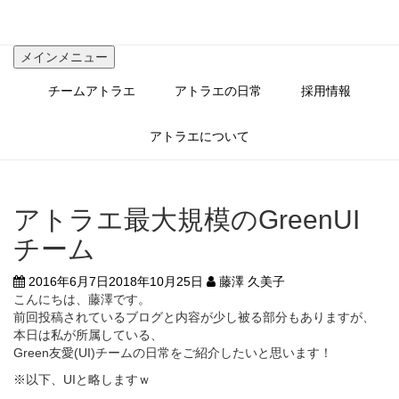
コ
ン
テ
メインメニュー
ン
ツ
チームアトラエ
アトラエの日常
採用情報
へ
ス
キ
アトラエについて
ッ
プ
アトラエ最大規模のGreenUI
チーム
2016年6月7日
2018年10月25日
藤澤 久美子
こんにちは、藤澤です。
前回投稿されているブログと内容が少し被る部分もありますが、
本日は私が所属している、
Green友愛(UI)チームの日常をご紹介したいと思います！
※以下、UIと略しますｗ