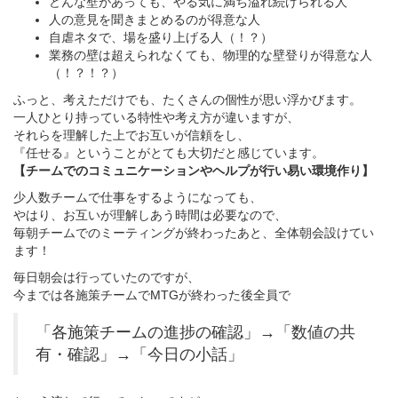
どんな壁があっても、やる気に満ち溢れ続けられる人
人の意見を聞きまとめるのが得意な人
自虐ネタで、場を盛り上げる人（！？）
業務の壁は超えられなくても、物理的な壁登りが得意な人
（！？！？）
ふっと、考えただけでも、たくさんの個性が思い浮かびます。
一人ひとり持っている特性や考え方が違いますが、
それらを理解した上でお互いが信頼をし、
『任せる』ということがとても大切だと感じています。
【チームでのコミュニケーションやヘルプが行い易い環境作り】
少人数チームで仕事をするようになっても、
やはり、お互いが理解しあう時間は必要なので、
毎朝チームでのミーティングが終わったあと、全体朝会設けてい
ます！
毎日朝会は行っていたのですが、
今までは各施策チームでMTGが終わった後全員で
「各施策チームの進捗の確認」→「数値の共
有・確認」→「今日の小話」