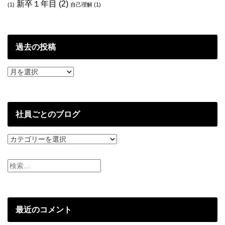
新卒１年目
(2)
(1)
自己理解
(1)
過去の投稿
過
去
の
投
稿
社員ごとのブログ
社
員
ご
と
の
ブ
ロ
グ
最近のコメント