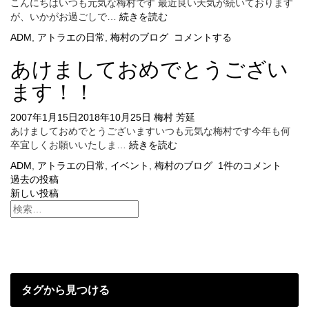
こんにちはいつも元気な梅村です 最近良い天気が続いております
IGP
が、いかがお過ごしで…
続きを読む
マ
ADM
,
アトラエの日常
,
梅村のブログ
コメントする
ラ
ソ
あけましておめでとうござい
ン
部
ます！！
発
足
2007年1月15日
2018年10月25日
梅村 芳延
あけましておめでとうございますいつも元気な梅村です今年も何
あ
卒宜しくお願いいたしま…
続きを読む
け
ADM
,
アトラエの日常
,
イベント
,
梅村のブログ
1件のコメント
ま
投
過去の投稿
し
新しい投稿
て
稿
お
ナ
め
で
ビ
と
ゲ
う
ご
タグから見つける
ー
ざ