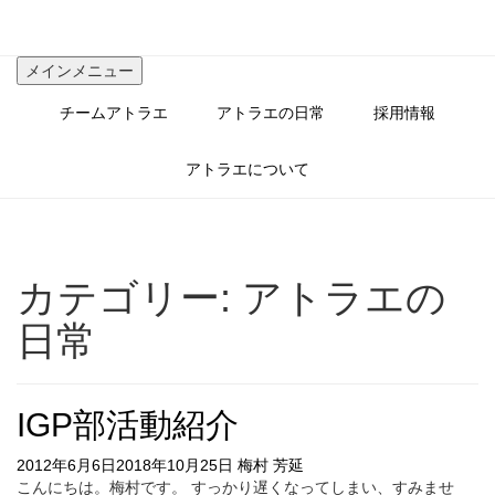
コ
ン
テ
メインメニュー
ン
ツ
チームアトラエ
アトラエの日常
採用情報
へ
ス
キ
アトラエについて
ッ
プ
カテゴリー:
アトラエの
日常
IGP部活動紹介
2012年6月6日
2018年10月25日
梅村 芳延
こんにちは。梅村です。 すっかり遅くなってしまい、すみませ