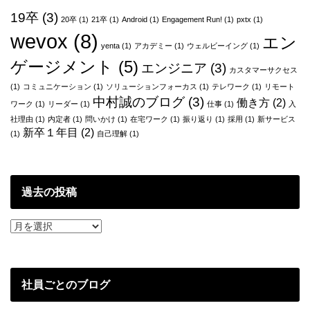
い
シ
ま
19卒
(3)
20卒
(1)
21卒
(1)
Android
(1)
Engagement Run!
(1)
pxtx
(1)
ョ
す！！
wevox
(8)
エン
yenta
(1)
アカデミー
(1)
ウェルビーイング
(1)
ン
ゲージメント
(5)
エンジニア
(3)
カスタマーサクセス
(1)
コミュニケーション
(1)
ソリューションフォーカス
(1)
テレワーク
(1)
リモート
中村誠のブログ
(3)
働き方
(2)
ワーク
(1)
リーダー
(1)
仕事
(1)
入
社理由
(1)
内定者
(1)
問いかけ
(1)
在宅ワーク
(1)
振り返り
(1)
採用
(1)
新サービス
新卒１年目
(2)
(1)
自己理解
(1)
過去の投稿
過
去
の
投
稿
社員ごとのブログ