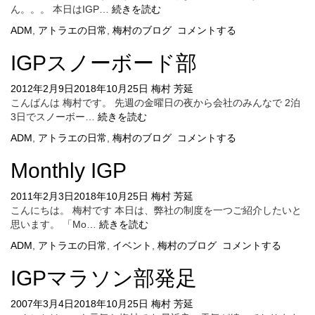
IGP
ん。。。 本日はIGP…
続きを読む
部
ADM
,
アトラエの日常
,
梅村のブログ
コメントする
活
動
IGPスノーボード部
紹
介
2012年2月9日
2018年10月25日
梅村 芳延
こんばんは 梅村です。 先週の金曜日の夜から会社のみんなで 2泊
IGP
3日でスノーボー…
続きを読む
ス
ADM
,
アトラエの日常
,
梅村のブログ
コメントする
ノ
ー
Monthly IGP
ボ
ー
2011年2月3日
2018年10月25日
梅村 芳延
ド
こんにちは。 梅村です 本日は、弊社の制度を一つご紹介したいと
部
Monthly
思います。 「Mo…
続きを読む
IGP
ADM
,
アトラエの日常
,
イベント
,
梅村のブログ
コメントする
IGPマラソン部発足
2007年3月4日
2018年10月25日
梅村 芳延