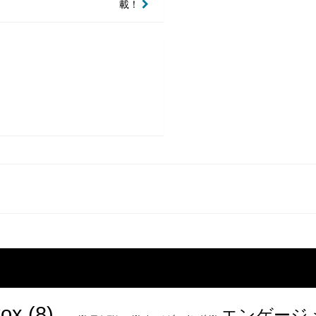
載！
ox
(8)
エンゲージ