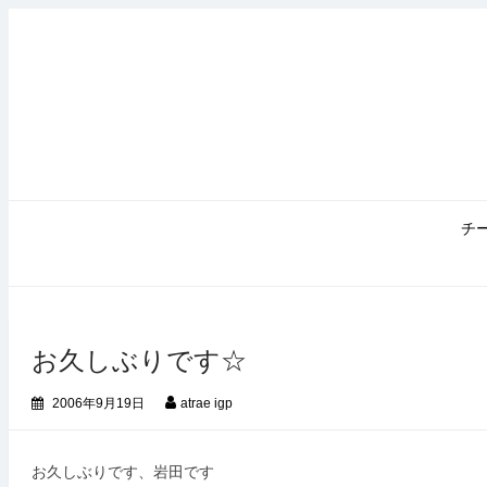
コ
ン
テ
ン
ツ
へ
ス
キ
ッ
プ
チ
お久しぶりです☆
2006年9月19日
atrae igp
お久しぶりです、岩田です