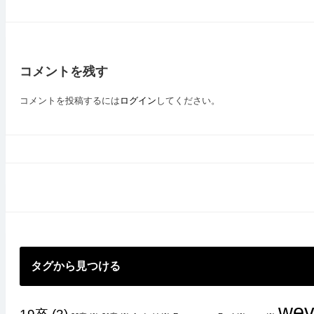
稿
ナ
ビ
コメントを残す
ゲ
ー
コメントを投稿するには
ログイン
してください。
シ
ョ
ン
タグから見つける
wev