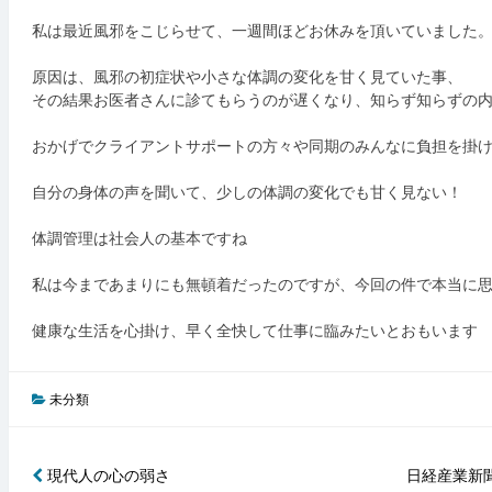
私は最近風邪をこじらせて、一週間ほどお休みを頂いていました
原因は、風邪の初症状や小さな体調の変化を甘く見ていた事、
その結果お医者さんに診てもらうのが遅くなり、知らず知らずの
おかげでクライアントサポートの方々や同期のみんなに負担を掛
自分の身体の声を聞いて、少しの体調の変化でも甘く見ない！
体調管理は社会人の基本ですね
私は今まであまりにも無頓着だったのですが、今回の件で本当に
健康な生活を心掛け、早く全快して仕事に臨みたいとおもいます
未分類
現代人の心の弱さ
日経産業新聞
投