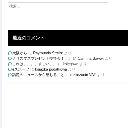
の
ブ
ロ
グ
最近のコメント
大阪から
に
Raymundo Streitz
より
クリスマスプレゼント交換会！！！
に
Carmina Bawek
より
これは。。。。すごい。。
に
księgowe
より
eスポーツ
に
książka podatkowa
より
話題のニュースから感じること
に
rozliczanie VAT
より