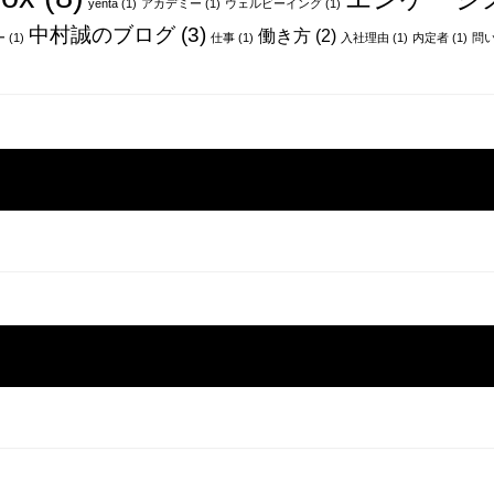
yenta
(1)
アカデミー
(1)
ウェルビーイング
(1)
中村誠のブログ
(3)
働き方
(2)
ー
(1)
仕事
(1)
入社理由
(1)
内定者
(1)
問