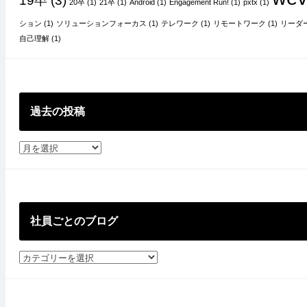
19卒
(3)
20卒
(1)
21卒
(1)
Android
(1)
Engagement Run!
(1)
pxtx
(1)
ション
(1)
ソリューションフォーカス
(1)
テレワーク
(1)
リモートワーク
(1)
リーダ
自己理解
(1)
過去の投稿
過
去
の
投
稿
社員ごとのブログ
社
員
ご
と