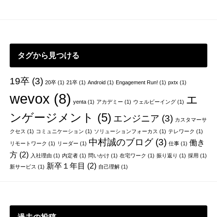
タグから見つける
19卒
(3)
20卒
(1)
21卒
(1)
Android
(1)
Engagement Run!
(1)
pxtx
(1)
wevox
(8)
エ
yenta
(1)
アカデミー
(1)
ウェルビーイング
(1)
ンゲージメント
(5)
エンジニア
(3)
カスタマーサ
クセス
(1)
コミュニケーション
(1)
ソリューションフォーカス
(1)
テレワーク
(1)
中村誠のブログ
(3)
働き
リモートワーク
(1)
リーダー
(1)
仕事
(1)
方
(2)
入社理由
(1)
内定者
(1)
問いかけ
(1)
在宅ワーク
(1)
振り返り
(1)
採用
(1)
新卒１年目
(2)
新サービス
(1)
自己理解
(1)