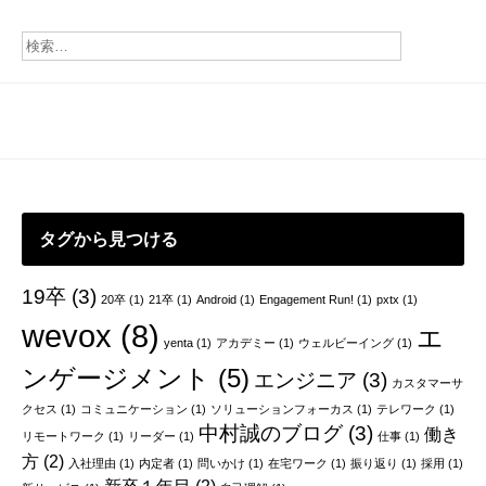
シ
ョ
ン
タグから見つける
19卒
(3)
20卒
(1)
21卒
(1)
Android
(1)
Engagement Run!
(1)
pxtx
(1)
wevox
(8)
エ
yenta
(1)
アカデミー
(1)
ウェルビーイング
(1)
ンゲージメント
(5)
エンジニア
(3)
カスタマーサ
クセス
(1)
コミュニケーション
(1)
ソリューションフォーカス
(1)
テレワーク
(1)
中村誠のブログ
(3)
働き
リモートワーク
(1)
リーダー
(1)
仕事
(1)
方
(2)
入社理由
(1)
内定者
(1)
問いかけ
(1)
在宅ワーク
(1)
振り返り
(1)
採用
(1)