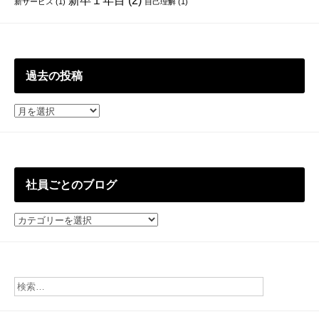
新卒１年目
(2)
新サービス
(1)
自己理解
(1)
過去の投稿
過
去
の
投
稿
社員ごとのブログ
社
員
ご
と
の
ブ
ロ
グ