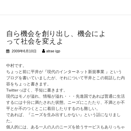
コ
ン
テ
ン
ツ
自ら機会を創り出し、機会によ
へ
って社会を変えよ
ス
キ
2009年6月10日
atrae igp
ッ
プ
中村です。
ちょっと前に平井が『現代のインターネット新規事業 』という
ブログを書いていましたが、それについて平井とこの前話した内
容をちょっと書きます。
Twitterっぽく、手短に書きます。
現代はモノが溢れ、情報が溢れ・・・先進国であれば普通に生活
するには十分に満たされた状態。ニーズにこたたり、不満とか不
平とか不のつくとこに着目したりするのも難しい。
であれば、『ニーズを生み出すしかない』という話になりまし
た。
個人的には、ある一人の人のニーズを拾うサービスもありっちゃ