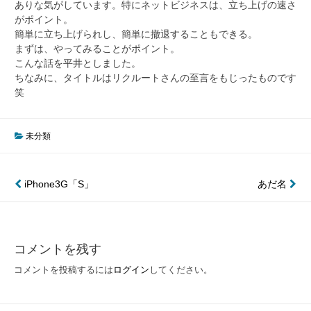
ありな気がしています。特にネットビジネスは、立ち上げの速さ
がポイント。
簡単に立ち上げられし、簡単に撤退することもできる。
まずは、やってみることがポイント。
こんな話を平井としました。
ちなみに、タイトルはリクルートさんの至言をもじったものです
笑
未分類
投
iPhone3G「S」
あだ名
稿
ナ
コメントを残す
ビ
コメントを投稿するには
ログイン
してください。
ゲ
ー