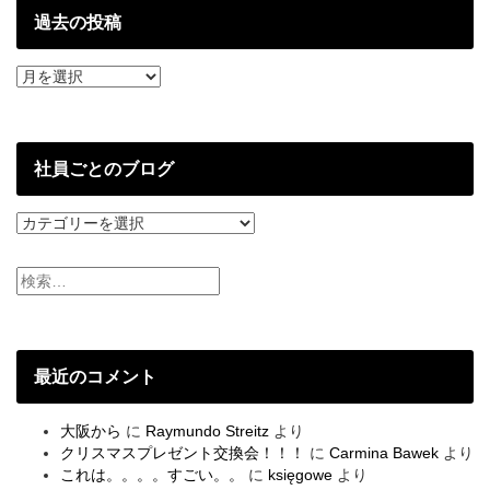
過去の投稿
過
去
の
投
稿
社員ごとのブログ
社
員
ご
と
の
ブ
ロ
グ
最近のコメント
大阪から
に
Raymundo Streitz
より
クリスマスプレゼント交換会！！！
に
Carmina Bawek
より
これは。。。。すごい。。
に
księgowe
より