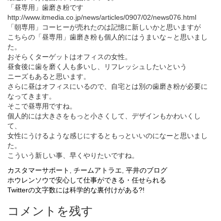
「昼専用」歯磨き粉です
http://www.itmedia.co.jp/news/articles/0907/02/news076.html
「朝専用」コーヒーが売れたのは記憶に新しいかと思いますが
こちらの「昼専用」歯磨き粉も個人的にはうまいな～と思いまし
た。
おそらくターゲットはオフィスの女性。
昼食後に歯を磨く人も多いし、リフレッシュしたいという
ニーズもあると思います。
さらに昼はオフィスにいるので、自宅とは別の歯磨き粉が必要に
なってきます。
そこで昼専用ですね。
個人的には大きさをもっと小さくして、デザインもかわいくし
て、
女性にうけるような感じにするともっといいのになーと思いまし
た。
こういう新しい事、早くやりたいですね。
カスタマーサポート
,
チームアトラエ
,
平井のブログ
投
ホウレンソウで安心して仕事ができる・任せられる
Twitterの文字数には科学的な裏付けがある?!
稿
コメントを残す
ナ