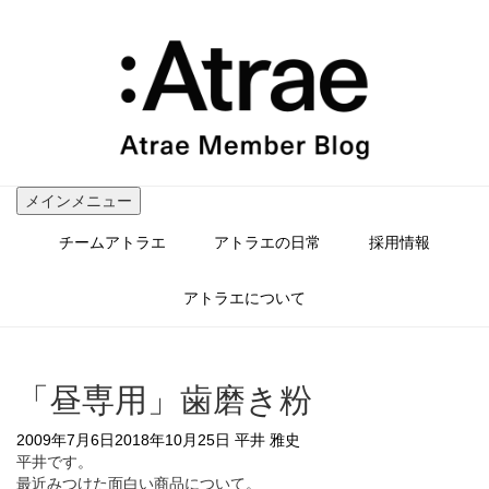
コ
ン
テ
ン
ツ
へ
ス
キ
ッ
メインメニュー
プ
チームアトラエ
アトラエの日常
採用情報
アトラエについて
「昼専用」歯磨き粉
2009年7月6日
2018年10月25日
平井 雅史
平井です。
最近みつけた面白い商品について。