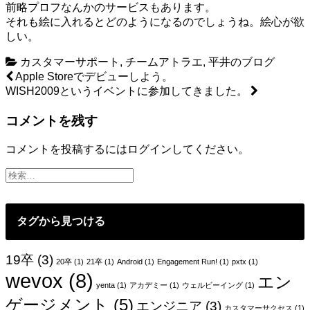
前略プロフなんかのサービスもあります。
それも絵に入れるとどのようになるのでしょうね。絵心が欲
しい。
カスタマーサポート
,
チームアトラエ
,
平井のブログ
投
Apple Storeでデビューしよう。
WISH2009というイベントに参加してきました。
稿
コメントを残す
ナ
ビ
コメントを投稿するには
ログイン
してください。
ゲ
ー
シ
タグから見つける
ョ
ン
19卒
(3)
20卒
(1)
21卒
(1)
Android
(1)
Engagement Run!
(1)
pxtx
(1)
wevox
(8)
エン
yenta
(1)
アカデミー
(1)
ウェルビーイング
(1)
ゲージメント
(5)
エンジニア
(3)
カスタマーサクセス
(1)