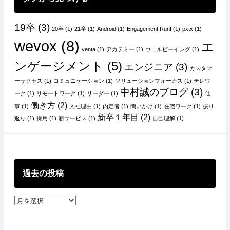
19卒
(3)
20卒
(1)
21卒
(1)
Android
(1)
Engagement Run!
(1)
pxtx
(1)
wevox
(8)
エ
yenta
(1)
アカデミー
(1)
ウェルビーイング
(1)
ンゲージメント
(5)
エンジニア
(3)
カスタマ
ーサクセス
(1)
コミュニケーション
(1)
ソリューションフォーカス
(1)
テレワ
中村誠のブログ
(3)
ーク
(1)
リモートワーク
(1)
リーダー
(1)
仕
働き方
(2)
事
(1)
入社理由
(1)
内定者
(1)
問いかけ
(1)
在宅ワーク
(1)
振り
新卒１年目
(2)
返り
(1)
採用
(1)
新サービス
(1)
自己理解
(1)
過去の投稿
過
去
の
投