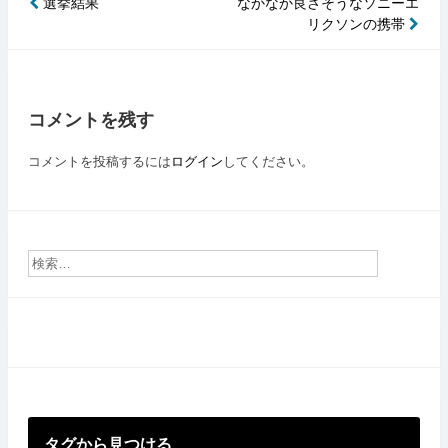
選挙結果
なかなか良さそうなソニーエ
投
リクソンの携帯
稿
ナ
ビ
コメントを残す
ゲ
ー
コメントを投稿するには
ログイン
してください。
シ
ョ
ン
タグから見つける