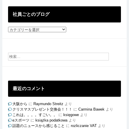
稿
社員ごとのブログ
社
員
ご
と
の
ブ
ロ
グ
最近のコメント
大阪から
に
Raymundo Streitz
より
クリスマスプレゼント交換会！！！
に
Carmina Bawek
より
これは。。。。すごい。。
に
księgowe
より
eスポーツ
に
książka podatkowa
より
話題のニュースから感じること
に
rozliczanie VAT
より