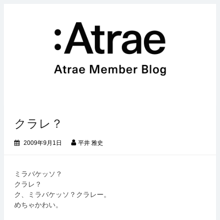
メ
コ
ニ
ン
ュ
テ
ー
ン
を
ツ
展
へ
開
ス
キ
ッ
プ
クラレ？
2009年9月1日
平井 雅史
ミラバケッソ？
クラレ？
ク、ミラバケッソ？クラレー。
めちゃかわい。