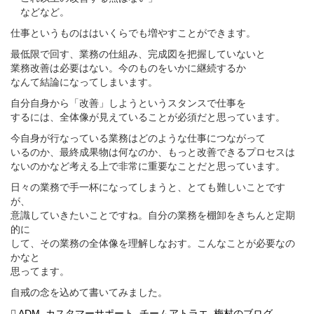
などなど。
仕事というものははいくらでも増やすことができます。
最低限で回す、業務の仕組み、完成図を把握していないと
業務改善は必要はない。今のものをいかに継続するか
なんて結論になってしまいます。
自分自身から「改善」しようというスタンスで仕事を
するには、全体像が見えていることが必須だと思っています。
今自身が行なっている業務はどのような仕事につながって
いるのか、最終成果物は何なのか、もっと改善できるプロセスは
ないのかなど考える上で非常に重要なことだと思っています。
日々の業務で手一杯になってしまうと、とても難しいことです
が、
意識していきたいことですね。自分の業務を棚卸をきちんと定期
的に
して、その業務の全体像を理解しなおす。こんなことが必要なの
かなと
思ってます。
自戒の念を込めて書いてみました。
ADM
,
カスタマーサポート
,
チームアトラエ
,
梅村のブログ