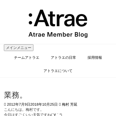
コ
ン
テ
ン
ツ
へ
ス
キ
ッ
メインメニュー
プ
チームアトラエ
アトラエの日常
採用情報
アトラエについて
業務。
2012年7月9日
2018年10月25日
梅村 芳延
こんにちは。梅村です。
今日はすごくいい天気ですね(´∀｀*)