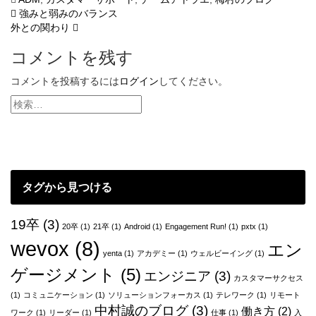
投
強みと弱みのバランス
外との関わり
稿
コメントを残す
ナ
ビ
コメントを投稿するには
ログイン
してください。
ゲ
ー
シ
ョ
タグから見つける
ン
19卒
(3)
20卒
(1)
21卒
(1)
Android
(1)
Engagement Run!
(1)
pxtx
(1)
wevox
(8)
エン
yenta
(1)
アカデミー
(1)
ウェルビーイング
(1)
ゲージメント
(5)
エンジニア
(3)
カスタマーサクセス
(1)
コミュニケーション
(1)
ソリューションフォーカス
(1)
テレワーク
(1)
リモート
中村誠のブログ
(3)
働き方
(2)
ワーク
(1)
リーダー
(1)
仕事
(1)
入