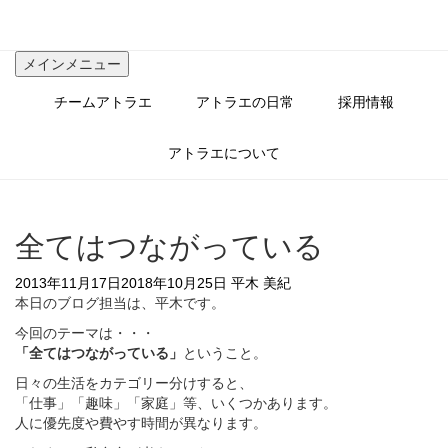
コ
ン
テ
メインメニュー
ン
ツ
チームアトラエ
アトラエの日常
採用情報
へ
ス
キ
アトラエについて
ッ
プ
全てはつながっている
2013年11月17日
2018年10月25日
平木 美紀
本日のブログ担当は、平木です。
今回のテーマは・・・
「全てはつながっている」
ということ。
日々の生活をカテゴリー分けすると、
「仕事」「趣味」「家庭」等、いくつかあります。
人に優先度や費やす時間が異なります。