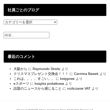
投
稿
社員ごとのブログ
社
員
ご
と
の
ブ
ロ
グ
最近のコメント
大阪から
に
Raymundo Streitz
より
クリスマスプレゼント交換会！！！
に
Carmina Bawek
より
これは。。。。すごい。。
に
księgowe
より
eスポーツ
に
książka podatkowa
より
話題のニュースから感じること
に
rozliczanie VAT
より