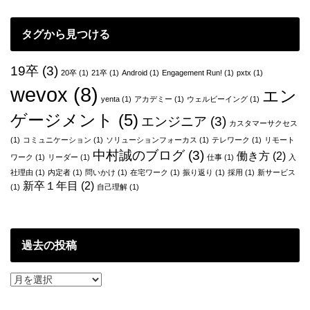
ゲ
タグから見つける
ー
シ
19卒
(3)
20卒
(1)
21卒
(1)
Android
(1)
Engagement Run!
(1)
pxtx
(1)
ョ
wevox
(8)
エン
yenta
(1)
アカデミー
(1)
ウェルビーイング
(1)
ン
ゲージメント
(5)
エンジニア
(3)
カスタマーサクセス
(1)
コミュニケーション
(1)
ソリューションフォーカス
(1)
テレワーク
(1)
リモート
中村誠のブログ
(3)
働き方
(2)
ワーク
(1)
リーダー
(1)
仕事
(1)
入
社理由
(1)
内定者
(1)
問いかけ
(1)
在宅ワーク
(1)
振り返り
(1)
採用
(1)
新サービス
新卒１年目
(2)
(1)
自己理解
(1)
過去の投稿
過
去
の