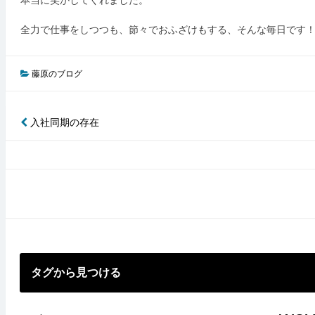
全力で仕事をしつつも、節々でおふざけもする、そんな毎日です
藤原のブログ
入社同期の存在
投
稿
ナ
ビ
ゲ
ー
シ
タグから見つける
ョ
ン