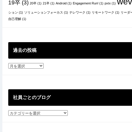
wev
19卒
(3)
20卒
(1)
21卒
(1)
Android
(1)
Engagement Run!
(1)
pxtx
(1)
ション
(1)
ソリューションフォーカス
(1)
テレワーク
(1)
リモートワーク
(1)
リーダ
自己理解
(1)
過去の投稿
過
去
の
投
稿
社員ごとのブログ
社
員
ご
と