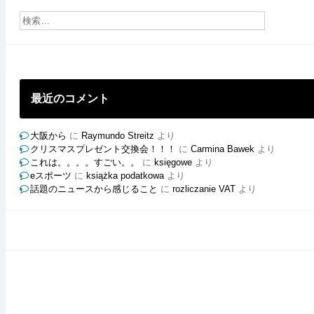
の
ブ
ロ
グ
最近のコメント
大阪から
に
Raymundo Streitz
より
クリスマスプレゼント交換会！！！
に
Carmina Bawek
より
これは。。。。すごい。。
に
księgowe
より
eスポーツ
に
książka podatkowa
より
話題のニュースから感じること
に
rozliczanie VAT
より