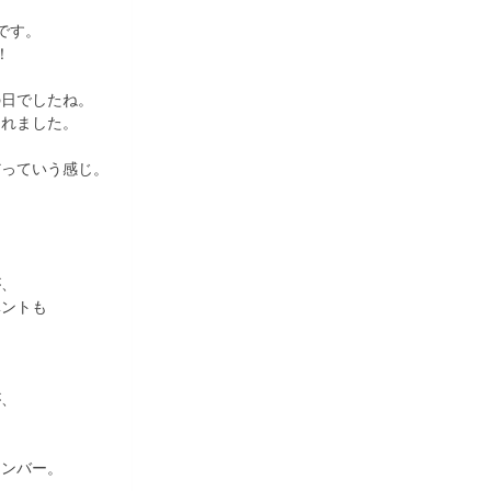
です。
！
の日でしたね。
されました。
だっていう感じ。
が、
ベントも
が、
メンバー。