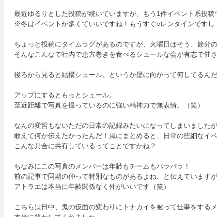
最近ゆるりとした投稿が続いていますが、もう1件イベント系投稿
※冬はイベントが多くていいですね！もうすぐ○レンタインですし
ちょっと投稿にタイムラグがあるのですが、火曜日はそう、節分
そんなこんなで社内で恵方巻きを食べるシュールな会が有志で催
後ろから見ると結構シュール。というか壁に向かって何してるん
アップにするともっとシュール。
至近距離で写真を撮っているのに強い精神力で無表情。（笑）
なんの変哲もないただの日常の記録みたいになってしまいました
敢えて何か伝えたかったんだ！風にまとめると、日常の些細なイ
こんな具合に共有しているってことですかね？
ちなみにこの写真のメンバーは年齢もチームもバラバラ！
前の記事で同期の仲って特別なものがあるよね、と伝えています
アトラエは本当に年齢関係なく仲がいいです（笑）
こちらは日中、鬼の仮面の変わりにトナカイを被って仕事をする
本当に笑かしてくれました。