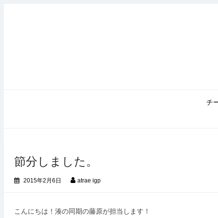
コ
ン
テ
ン
ツ
へ
ス
キ
ッ
プ
チ
節分しました。
2015年2月6日
atrae igp
こんにちは！湊の同期の藤原が担当します！