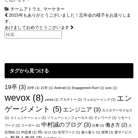
チームアトラエ
,
マーケター
投
2015年もありがとうございました！忘年会の様子をお送りしま
す。
稿
あけましておめでとうございます
ナ
ビ
ゲ
ー
タグから見つける
シ
ョ
19卒
(3)
20卒
(1)
21卒
(1)
Android
(1)
Engagement Run!
(1)
pxtx
(1)
wevox
(8)
ン
エン
yenta
(1)
アカデミー
(1)
ウェルビーイング
(1)
ゲージメント
(5)
エンジニア
(3)
カスタマーサクセス
(1)
コミュニケーション
(1)
ソリューションフォーカス
(1)
テレワーク
(1)
リモート
中村誠のブログ
(3)
働き方
(2)
ワーク
(1)
リーダー
(1)
仕事
(1)
入
社理由
(1)
内定者
(1)
問いかけ
(1)
在宅ワーク
(1)
振り返り
(1)
採用
(1)
新サービス