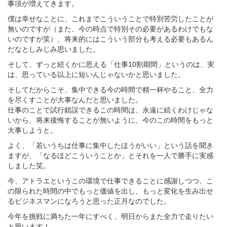
事項が増えてきます。
僕は幸せなことに、これまでこういうことで特別苦労したことが
無いのですが（また、今の時点で特別その必要があるわけでもな
いのですが笑）、将来的にはこういう部分も考える必要もあるん
だなとしみじみ思いました。
そして、ずっと続くかに思える「仕事10割期間」というのは、実
は、思っている以上に短いんじゃないかと思いました。
そしてだからこそ、集中できる今の時間で精一杯やること、全力
を尽くすことが大事なんだと思いました。
仕事のことで試行錯誤できるこの時間は、永遠に続くわけじゃな
いから、将来後悔することが無いように、今のこの時間をもっと
大事しようと。
よく、「若いうちは仕事に集中したほうがいい」という話を聞き
ますが、「なるほどこういうことか」とそれを一人で勝手に実感
しました笑。
今、アトラエというこの環境で仕事できることに感謝しつつ、こ
の限られた時間の中でもっと価値を出し、もっと変化を生み出せ
るビジネスマンになろうと思った正月なのでした。
今年を挑戦に満ちた一年にすべく、明日からまた全力で走りたい
と思います！