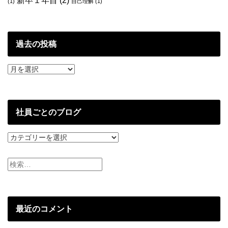
新卒１年目
(2)
(1)
自己理解
(1)
過去の投稿
過
去
の
投
稿
社員ごとのブログ
社
員
ご
と
の
ブ
ロ
グ
最近のコメント