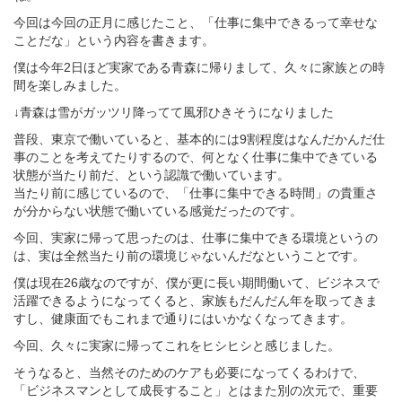
今回は今回の正月に感じたこと、「仕事に集中できるって幸せな
ことだな」という内容を書きます。
僕は今年2日ほど実家である青森に帰りまして、久々に家族との時
間を楽しみました。
↓青森は雪がガッツリ降ってて風邪ひきそうになりました
普段、東京で働いていると、基本的には9割程度はなんだかんだ仕
事のことを考えてたりするので、何となく仕事に集中できている
状態が当たり前だ、という認識で働いています。
当たり前に感じているので、「仕事に集中できる時間」の貴重さ
が分からない状態で働いている感覚だったのです。
今回、実家に帰って思ったのは、仕事に集中できる環境というの
は、実は全然当たり前の環境じゃないんだなということです。
僕は現在26歳なのですが、僕が更に長い期間働いて、ビジネスで
活躍できるようになってくると、家族もだんだん年を取ってきま
すし、健康面でもこれまで通りにはいかなくなってきます。
今回、久々に実家に帰ってこれをヒシヒシと感じました。
そうなると、当然そのためのケアも必要になってくるわけで、
「ビジネスマンとして成長すること」とはまた別の次元で、重要