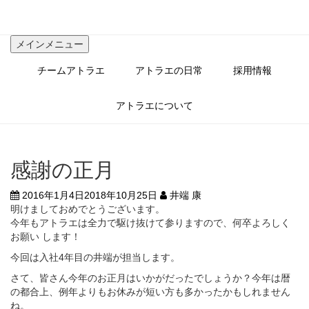
コ
ン
テ
メインメニュー
ン
ツ
チームアトラエ
アトラエの日常
採用情報
へ
ス
キ
アトラエについて
ッ
プ
感謝の正月
2016年1月4日
2018年10月25日
井端 康
明けましておめでとうございます。
今年もアトラエは全力で駆け抜けて参りますので、何卒よろしく
お願い します！
今回は入社4年目の井端が担当します。
さて、皆さん今年のお正月はいかがだったでしょうか？今年は暦
の都合上、例年よりもお休みが短い方も多かったかもしれません
ね。