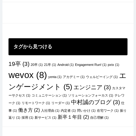
ー
シ
ョ
ン
タグから見つける
19卒
(3)
20卒
(1)
21卒
(1)
Android
(1)
Engagement Run!
(1)
pxtx
(1)
wevox
(8)
エ
yenta
(1)
アカデミー
(1)
ウェルビーイング
(1)
ンゲージメント
(5)
エンジニア
(3)
カスタマ
ーサクセス
(1)
コミュニケーション
(1)
ソリューションフォーカス
(1)
テレワ
中村誠のブログ
(3)
ーク
(1)
リモートワーク
(1)
リーダー
(1)
仕
働き方
(2)
事
(1)
入社理由
(1)
内定者
(1)
問いかけ
(1)
在宅ワーク
(1)
振り
新卒１年目
(2)
返り
(1)
採用
(1)
新サービス
(1)
自己理解
(1)