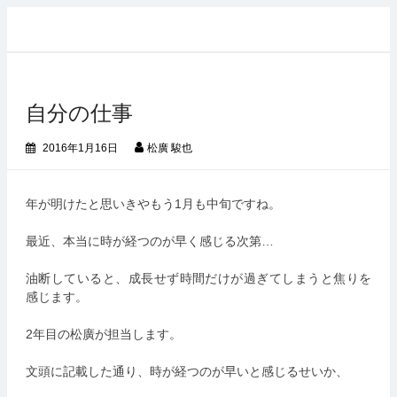
コ
ン
テ
ン
ツ
自分の仕事
へ
ス
キ
2016年1月16日
松廣 駿也
ッ
プ
年が明けたと思いきやもう1月も中旬ですね。
最近、本当に時が経つのが早く感じる次第…
油断していると、成長せず時間だけが過ぎてしまうと焦りを
感じます。
2年目の松廣が担当します。
文頭に記載した通り、時が経つのが早いと感じるせいか、