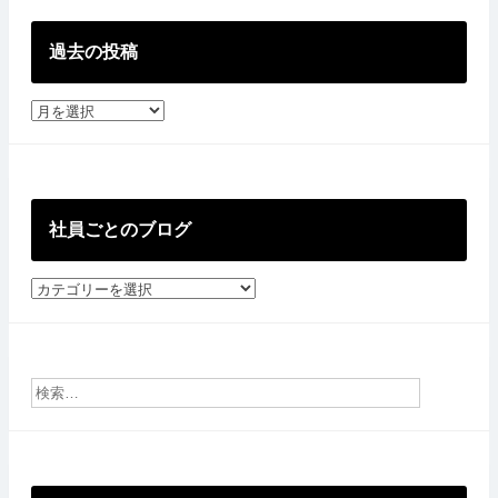
過去の投稿
過
去
の
投
稿
社員ごとのブログ
社
員
ご
と
の
ブ
ロ
グ