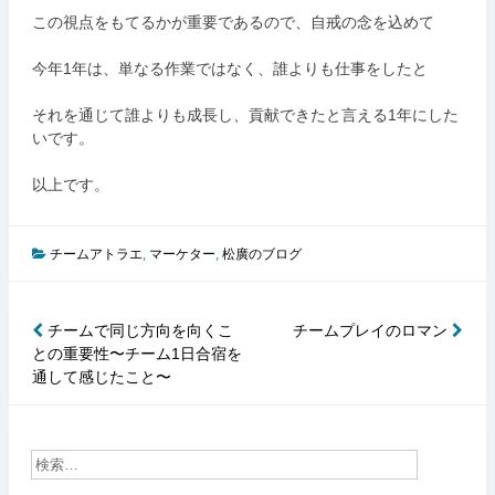
この視点をもてるかが重要であるので、自戒の念を込めて
今年1年は、単なる作業ではなく、誰よりも仕事をしたと
それを通じて誰よりも成長し、貢献できたと言える1年にした
いです。
以上です。
チームアトラエ
,
マーケター
,
松廣のブログ
チームで同じ方向を向くこ
チームプレイのロマン
投
との重要性〜チーム1日合宿を
稿
通して感じたこと〜
ナ
ビ
ゲ