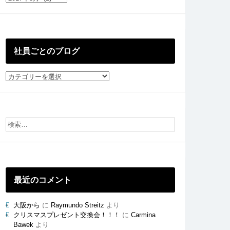
去
の
投
稿
社員ごとのブログ
社
員
ご
と
の
ブ
ロ
グ
最近のコメント
大阪から
に
Raymundo Streitz
より
クリスマスプレゼント交換会！！！
に
Carmina
Bawek
より