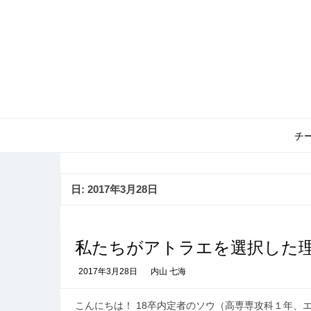
コ
ン
テ
ン
ツ
へ
ス
キ
ッ
チ
プ
日:
2017年3月28日
私たちがアトラエを選択した
2017年3月28日
内山 七海
こんにちは！ 18卒内定者のソウ（高専専攻科１年、