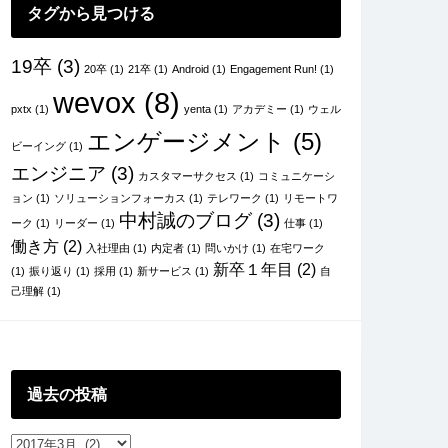
タグから見つける
19卒
(3)
20卒
(1)
21卒
(1)
Android
(1)
Engagement Run!
(1)
wevox
(8)
pxtx
(1)
yenta
(1)
アカデミー
(1)
ウェル
エンゲージメント
(5)
ビーイング
(1)
エンジニア
(3)
カスタマーサクセス
(1)
コミュニケーシ
ョン
(1)
ソリューションフォーカス
(1)
テレワーク
(1)
リモートワ
中村誠のブログ
(3)
ーク
(1)
リーダー
(1)
仕事
(1)
働き方
(2)
入社理由
(1)
内定者
(1)
問いかけ
(1)
在宅ワーク
新卒１年目
(2)
(1)
振り返り
(1)
採用
(1)
新サービス
(1)
自
己理解
(1)
過去の投稿
過