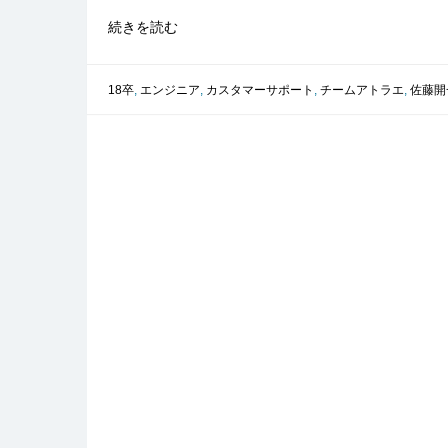
私
続きを読む
た
ち
が
18卒
,
エンジニア
,
カスタマーサポート
,
チームアトラエ
,
佐藤開
ア
ト
ラ
エ
を
選
択
し
た
理
由